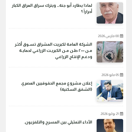
لماذا يطارد أبو جنة… ويترك سراق العراق الكبار
أحراراً ؟
08 مارس 2026
الشركة العامة لكبريت المشراق تسـوق أكثـر
مـن ٢٠٠٠ طـن مـن الكبريـت الزراعـي لحمايـة
ودعـم الإنتـاج الزراعـي
05 مايو 2026
إعلان مشروع مجمع الحقوقيين العصري
(الشقق السكنية)
21 يوليو 2026
الأداء التمثيلي بين المسرح والتلفزيون.