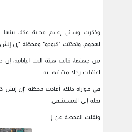
وذكرت وسائل إعلام محلية عدّة، بينها وك
لهجوم. وتحدّثت "كيودو" ومحطّة "إن إتش 
من جهتها، قالت هيئة البث اليابانية، إن 
اعتقلت رجلا مشتبها به.
في موازاة ذلك، أفادت محطّة "إن إتش كيه
نقله إلى المستشفى.
ونقلت المحطة عن إ