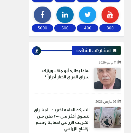
5000
500
400
300
المشاركات الشائعة
11 يونيو 2026
لماذا يطارد أبو جنة… ويترك
سراق العراق الكبار أحراراً ؟
08 مارس 2026
الشركة العامة لكبريت المشراق
تسـوق أكثـر مـن ٢٠٠٠ طـن مـن
الكبريـت الزراعـي لحمايـة ودعـم
الإنتـاج الزراعـي