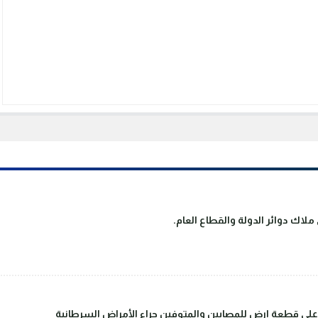
لاك دوائر الدولة والقطاع العام.
على قطعة ارض للمصابين والمتوفين جراء الأمراض السرطانية