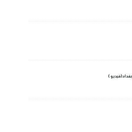
داد(فيديو )