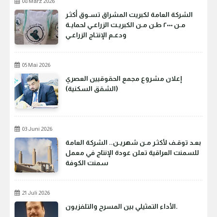
08 März 2026
الشركة العامة لكبريت المشراق تسـوق أكثـر
مـن ٢٠٠٠ طـن مـن الكبريـت الزراعـي لحمايـة
ودعـم الإنتـاج الزراعـي
05 Mai 2026
إعلان مشروع مجمع الحقوقيين العصري
(الشقق السكنية)
03 Juni 2026
بعـد توقـف لأكثـر مـن شهريـن.. الشركة العامة
للسمنت العراقية تعلن عودة الإنتاج في معمل
سمنت الكوفة
21 Juli 2026
الأداء التمثيلي بين المسرح والتلفزيون.