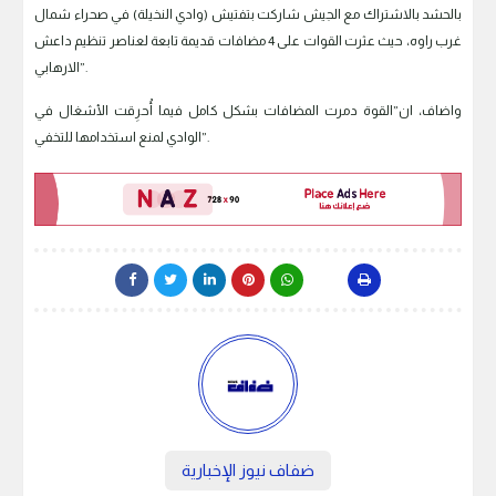
بالحشد بالاشتراك مع الجيش شاركت بتفتيش (وادي النخيلة) في صحراء شمال
غرب راوه، حيث عثرت القوات على 4 مضافات قديمة تابعة لعناصر تنظيم داعش
الارهابي”.
واضاف، ان”القوة دمرت المضافات بشكل كامل فيما أُحرِقت الأشغال في
الوادي لمنع استخدامها للتخفي”.
ضفاف نيوز الإخبارية