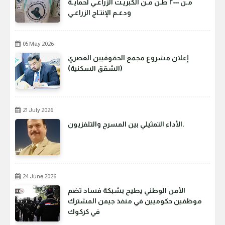
مـن ٢٠٠٠ طـن مـن الكبريـت الزراعـي لحمايـة
ودعـم الإنتـاج الزراعـي
05 May 2026
إعلان مشروع مجمع الحقوقيين العصري
(الشقق السكنية)
21 July 2026
الأداء التمثيلي بين المسرح والتلفزيون.
24 June 2026
الأمن الوطني يطيح بشبكة فساد تضم
موظفين حكوميين في منفذ جيمن المشترك
في كركوك