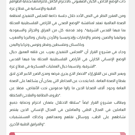
ذات الوضع الخاص، الكيان الصهيوني بالاحترام الكامل لالتزاماتها بحماية الطواقم
الطبية والإنسانية في قطاع غزة.
ومن المقرر النظر في النص الأحد خلال جلسة خاصة للمجلس التنفيذي لمنظمة
الصحة العالمية تعقد لمناقشة "الوضع الصحي في الأراضي الفلسطينية المحتلة
بما فيها القدس الشرقية"، وقد قدمته كل من العراق والجزائر والسعودية
وبوليفيا والصين ومصر والإمارات وإندونيسيا والأردن ولبنان وماليزيا والمغرب
وباكستان وفلسطين وقطر وتونس وتركيا واليمن.
وجاء في مشروع القرار أن "المجلس التنفيذي يعرب عن قلقه العميق حيال
الوضع الإنساني الكارثي في الأراضي الفلسطينية المحتلة بما فيها القدس
الشرقية، ولاسيما حيال العمليات العسكرية في قطاع غزة".
ويعبر النص عن القلق إزاء "الحصار الذي يجري فرضه ومدى الضرر الكبير الذي لحق
بقطاع الصحة العامة، كما يتحدث عن المخاطر التي يمكن أن يشكلها على الصحة
العامة وجود آلاف الضحايا الذين ما زالوا مدفونين تحت الأنقاض، فضلا عن
ظروف النظافة والملاجئ المكتظة".
ويطالب مشروع القرار ايضاً "سلطة الاحتلال بضمان احترام وحماية جميع
العاملين في المجال الطبي والعاملين في المجال الإنساني الذين يقتصر
نشاطهم على الطب، ووسائل نقلهم ومعداتهم، وكذلك المستشفيات
والمرافق الطبية الأخرى".