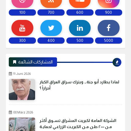
100
700
600
900
300
400
500
5000
المشاركات الشائعة
11 Juni 2026
لماذا يطارد أبو جنة… ويترك سراق العراق الكبار
أحراراً ؟
08 März 2026
الشركة العامة لكبريت المشراق تسـوق أكثـر
مـن ٢٠٠٠ طـن مـن الكبريـت الزراعـي لحمايـة