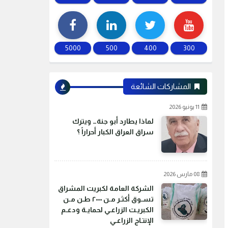
5000
500
400
300
المشاركات الشائعة
11 يونيو 2026
لماذا يطارد أبو جنة… ويترك
سراق العراق الكبار أحراراً ؟
08 مارس 2026
الشركة العامة لكبريت المشراق
تسـوق أكثـر مـن ٢٠٠٠ طـن مـن
الكبريـت الزراعـي لحمايـة ودعـم
الإنتـاج الزراعـي