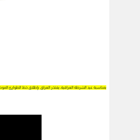
بمناسبة عيد الشرطة العراقية، يفتخر العراق بإطلاق خط الطوارئ الموحد 1