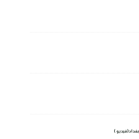
داد(فيديو )