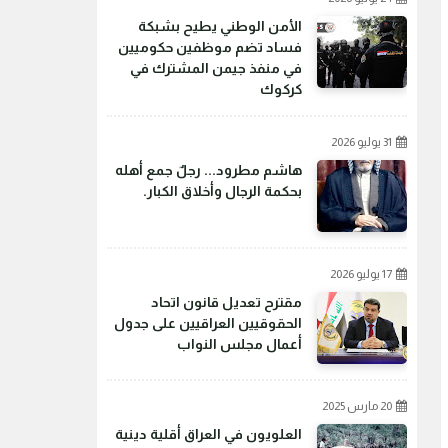
الأمن الوطني يطيح بشبكة
فساد تضم موظفين حكوميين
في منفذ جيمن المشترك في
كركوك
31 يوليو 2026
هاشم مطرود... رجلٌ جمع أهله
بحكمة الرجال وأخلاق الكبار.
17 يوليو 2026
مقترح تعديل قانون اتحاد
الحقوقيين العراقيين على جدول
أعمال مجلس النواب
20 مارس 2025
العلويون في العراق أقلية دينية