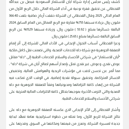
كشف رئيس مجلس إدارة شركة أيان للاستثمار السعودية فيصل بن عبدالله
القحطاني عن تحقيق قفزة نوعية في أداء الشركة المالي خلال الربع الأول من
العام الحالي 2025 وقال القحطاني ان الشركة حققت أرباح صافية بلغت 366.48
مليون ريال بزيادة نسبتها 755% مقارنة مع الربع المماثل من العام السابق 2024
البالغة خسائرها بمبلغ ( 55.92 ) مليون ريال، وزيادة نسبتها 1529% عن الربع
السابق البالغة خسائرها بمبلغ ( 25.65 ) مليون ريال.
وعزا القحطاني أسباب التحول الإيجابي في الأداء المالي للشركة إلى أثر إتمام
الصفقة الجوهرية مع شركة دله للخدمات الصحية، والتي تضمنت نقل كامل ملكية
"أيان للاستثمار" في شركتي الأحساء والسلام للخدمات الطبية إلى "دله" مقابل
عوض نقدي، وعوض غير نقدي تمثل بإصدار أسهم لصالح أيان في شركة "دله" ،
مما أثمر عن تحسن لافت في مؤشرات الربحية والهوامش المالية، وتخفيض
الخسائر المتراكمة، وتحقيق سيولة نقدية إضافية، في الوقت الذي تمكنت فيه
الشركة من إنهاء كافة التزاماتها ومديونياتها وفقاً للصفقة الجوهرية مع دله
الصحية والتي التزمت الأخيرة بموجبها بتحمّل كافة الالتزامات المالية المترتبة على
شركتي الأحساء والسلام للخدمات الطبية .
وأشار القحطاني إلى الأثر الإيجابي الذي عكسته الصفقة الجوهرية مع دله على
نتائج الشركة للربع الأول، وما تمثله من خطوة استراتيجية هامة تمهّد لبداية
جديدة لمسيرة الشركة، وتعزز من قيمتها ومكانتها في السوق، وقدرتها على