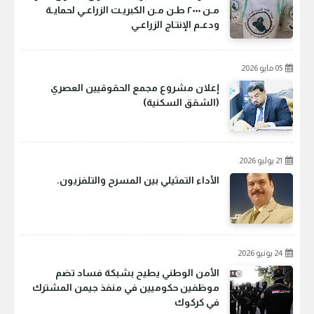
مـن ٢٠٠٠ طـن مـن الكبريـت الزراعـي لحمايـة
ودعـم الإنتـاج الزراعـي
05 مايو 2026
إعلان مشروع مجمع الحقوقيين العصري
(الشقق السكنية)
21 يوليو 2026
الأداء التمثيلي بين المسرح والتلفزيون.
24 يونيو 2026
الأمن الوطني يطيح بشبكة فساد تضم
موظفين حكوميين في منفذ جيمن المشترك
في كركوك