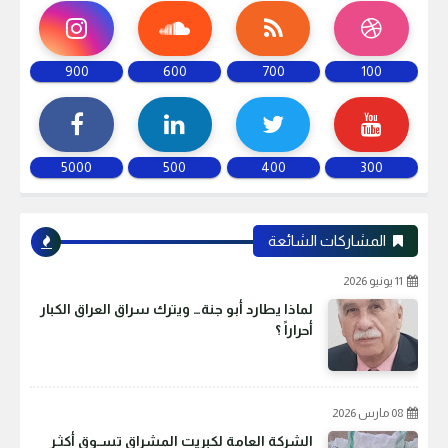
900
600
700
100
5000
500
400
300
المشاركات الشائعة
11 يونيو 2026
لماذا يطارد أبو جنة… ويترك سراق العراق الكبار
أحراراً ؟
08 مارس 2026
الشركة العامة لكبريت المشراق تسـوق أكثـر