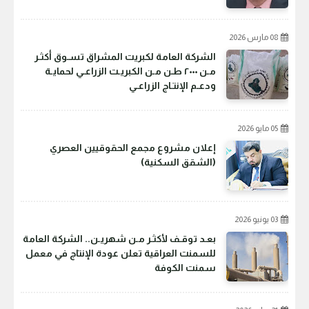
08 مارس 2026
الشركة العامة لكبريت المشراق تسـوق أكثـر
مـن ٢٠٠٠ طـن مـن الكبريـت الزراعـي لحمايـة
ودعـم الإنتـاج الزراعـي
05 مايو 2026
إعلان مشروع مجمع الحقوقيين العصري
(الشقق السكنية)
03 يونيو 2026
بعـد توقـف لأكثـر مـن شهريـن.. الشركة العامة
للسمنت العراقية تعلن عودة الإنتاج في معمل
سمنت الكوفة