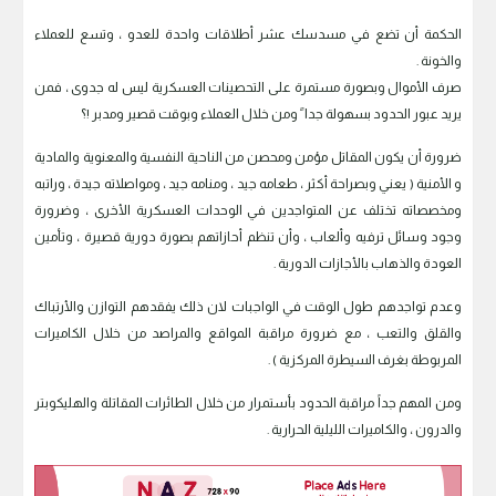
الحكمة أن تضع في مسدسك عشر أطلاقات واحدة للعدو ، وتسع للعملاء
والخونة .
صرف الأموال وبصورة مستمرة على التحصينات العسكرية ليس له جدوى ، فمن
يريد عبور الحدود بسهولة جدا ً ومن خلال العملاء وبوقت قصير ومدبر !؟
ضرورة أن يكون المقاتل مؤمن ومحصن من الناحية النفسية والمعنوية والمادية
و الأمنية ( يعني وبصراحة أكثر ، طعامه جيد ، ومنامه جيد ، ومواصلاته جيدة ، وراتبه
ومخصصاته تختلف عن المتواجدين في الوحدات العسكرية الأخرى ، وضرورة
وجود وسائل ترفيه وألعاب ، وأن تنظم أحازاتهم بصورة دورية قصيرة ، وتأمين
العودة والذهاب بالأجازات الدورية .
وعدم تواجدهم طول الوقت في الواجبات لان ذلك يفقدهم التوازن والأرتباك
والقلق والتعب ، مع ضرورة مراقبة المواقع والمراصد من خلال الكاميرات
المربوطة بغرف السيطرة المركزية ) .
ومن المهم جداً مراقبة الحدود بأستمرار من خلال الطائرات المقاتلة والهليكوبتر
والدرون ، والكاميرات الليلية الحرارية .