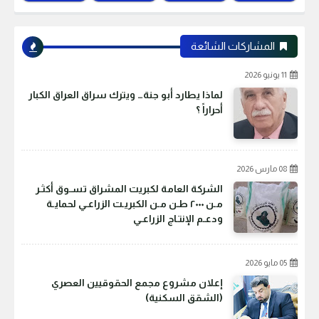
المشاركات الشائعة
11 يونيو 2026
لماذا يطارد أبو جنة… ويترك سراق العراق الكبار
أحراراً ؟
08 مارس 2026
الشركة العامة لكبريت المشراق تسـوق أكثـر
مـن ٢٠٠٠ طـن مـن الكبريـت الزراعـي لحمايـة
ودعـم الإنتـاج الزراعـي
05 مايو 2026
إعلان مشروع مجمع الحقوقيين العصري
(الشقق السكنية)