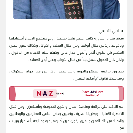
سامي التميمي
مدينة بغداد المدورة كانت اعظم قلعة محصنة ، ولم يستطع الأعداء أسقاطها
ودخولها ، إلا من خلال أبوابها ومن خلال العملاء والخونة ، وكذلك سور الصين
العظيم بني ليكون أكبر وأطول جدار عالي وضخم لمنع الأعداء من الدخول ،
ولكن كان الدخول سهل جداً من خلال الأبواب وعلى أيدي العملاء .
فضرورة مراقبة العملاء والخونة والجواسيس وكل من تدور حوله الشكوك ،
ومحاسبته قانونيا ً وأيداعه السجن .
مع التأكيد على مراقبة ومتابعة المدن والقرى الحدودية وبأستمرار ، ومن خلال
الأجهزة الأمنية ، وبطريقة سرية ، وتعيين بعض الناس المحترمين والوطنيين
والامناء من تلك المدن والقرى ليكون عين أمنية مراقبة ومتابعة بأستمرار وبراتب
مجز .