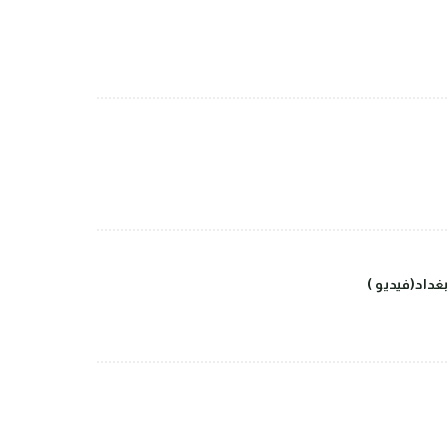
داد(فيديو )