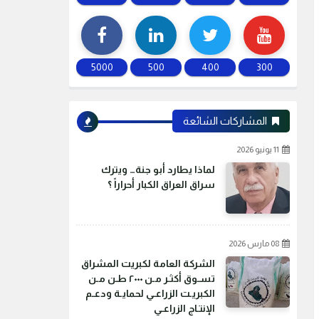
5000
500
400
300
المشاركات الشائعة
11 يونيو 2026
لماذا يطارد أبو جنة… ويترك
سراق العراق الكبار أحراراً ؟
08 مارس 2026
الشركة العامة لكبريت المشراق
تسـوق أكثـر مـن ٢٠٠٠ طـن مـن
الكبريـت الزراعـي لحمايـة ودعـم
الإنتـاج الزراعـي