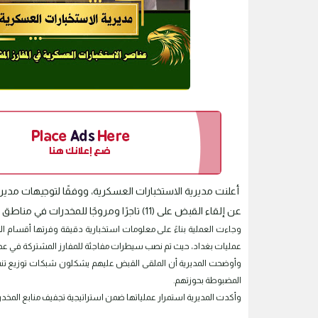
أعلنت مديرية الاستخبارات العسكرية، ووفقًا لتوجيهات مدي
عن إلقاء القبض على (11) تاجرًا ومروجًا للمخدرات في مناطق متفرقة من العاصمة بغداد.
وجاءت العملية بناءً على معلومات استخبارية دقيقة وفرتها أقسام الا
عمليات بغداد، حيث تم نصب سيطرات مفاجئة للمفارز المشتركة في عد
وأوضحت المديرية أن الملقى القبض عليهم يشكلون شبكات توزيع تنشط
المضبوطة بحوزتهم.
وأكدت المديرية استمرار عملياتها ضمن استراتيجية تجفيف منابع المخ