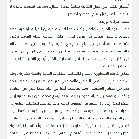
أسعار الكتب الذي جعل الثقافة سلعةً بعيدة المنال، ومناهج تعليمية جامدة لا
تُعلّم حب القراءة بل تُعلّم الحفظ والأمتحان.
نكهة القراءة الورقية
علاء سعود الدليمي/ إعلامي وكاتب: مما لا شكَ فيه إنَّ للقراءة الورقية نكهة
ومذاق لا يمكن تذوقه بأي قراءة أخرى ، ولكن سرعة الحياة اليومية وكثرة
الأنشغالات فضلاً عن جيل بلغ الحلم مع الثورة الإلكترونية التي جعلت العالم
كالقرية الصغيرة بين يديه جعلته يبتعد كثيرًا عن الكتاب الورقي بالرغم من أقتناءه
في الكثير من الأحيان ولا سيّما عند زيارة معارض الكتب أو دور النشر الثقافية.
أستثمار المكتبات
عدنان كاظم السماوي/ باحث وكاتب:تعد المكتبات العامة واجهة حضارية ، وقد
ساهمت في نشر الوعي الثقافي والمجتمعي عبر توفيرها وتزويد روادها بعدد
كبير من مصادر المعرفة ، وقد ساعدت أيضًا في إنتاج عددًا كبيرًا من العلماء
والأدباء والمفكرين طيلة عقود بعيدة ، فقد أرتفع عددها من ( 16) مكتبة إبان
الحكم الملكي إلى (66) مكتبة في العهود التالية ، وقد تعرضت المكتبات العامة إلى
تحديات كبيرة هددت وجودها ، وأدخلتها في مراحل من الركود والأضطراب ،
ابان الحروب العبثية وسياسة الاقصاء العلمي ، والحصار الاقتصادي والثقافي
كما جرت قبل سنوات قريبة ، محاولات لا زالت المكتبات وأستثمار ابنيتها لولا
تدخل عددا من الجهات ذات الأهتمام الثقافي والسعي للحفاظ على الثقافة