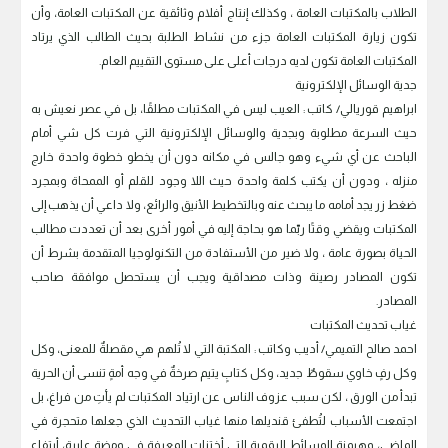
الطلاب بالمكتبات العامة ، وكذلك إنتاج أفلام وثائقية عن المكتبات العامة، وأن
تكون زيارة المكتبات العامة جزء من نشاط الطلبة بحيث الطالب الذي يرتاد
المكتبات العامة تكون لديه درجات أعلى على مستوى التقييم العام.
جدية الوسائل الإلكترونية
ابراهيم قوريالي/ كاتب : العيب ليس في المكتبات مطلقًا، بل في عصر نعيش به
حيث السرعة مطلوبة وبجدية والوسائل الإلكترونية التي فرت كل شي أمام
الباحث عن أي شيء وهو جالس في مكانه دون أن يخطو خطوة واحدة خارج
منزله ، ودون أن يكتب كلمة واحدة حيث اللا وجود للقلم أو الممحاة وبمجرد
ضغط زر يجد أمامه ما يبحث عنه وبالتخطيط الأنيق والرائع، ولا داعي أن يذهب إلى
المكتبات ويقضي وقتًا ربّما هو بحاجة إليه في أمور أخرى بعد أن تعددت مطالب
الحياة بصورة عامة ، ولا ضير من الأستفادة من التكنولوجيا المتقدمة بشرط أن
تكون المصادر رصينة وذات مصداقية ويجب أن يستحصل موافقة صاحب
المصادر.
غياب تحديث المكتبات
احمد صالح التميمي/ أديب وكاتب : المكتبة التي لا تُلهم هي مقصلةٌ للمعنى، وكل
وكل رفٍ خاوي سقوطٌ جديد، وكل كتابٍ يتيم صرخةٌ في وجه أمةٍ تنسى أن الحرية
تبدأ من الورق ، لكن سبب عزوف الناس عن ارتياد المكتبات لم يأتِ من فراغ، بل
اجتمعت الأسباب لتُطفئ قنديلها منها غياب التحديث الذي جعلها متحجرة في
الماضي، وهيمنة الوسائط الرقمية التي أختزلت المعرفة في ومضةٍ عابرة، أرتفاع