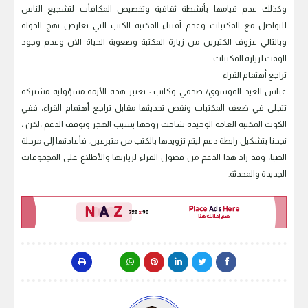
وكذلك عدم قيامها بأنشطة ثقافية وتخصيص المكافأت لتشجيع الناس
للتواصل مع المكتبات وعدم أقتناء المكتبة الكتب التي تعارض نهج الدولة
وبالتالي عزوف الكثيرين من زيارة المكتبة وصعوبة الحياة الآن وعدم وجود
الوقت لزيارة المكتبات.
تراجع أهتمام القراء
عباس العيد الموسوي/ صحفي وكاتب : تعتبر هذه الأزمة مسؤولية مشتركة
تتجلى في ضعف المكتبات ونقص تحديثها مقابل تراجع أهتمام القراء، ​ففي
الكوت المكتبة العامة الوحيدة شاخت روحها بسبب الهجر وتوقف الدعم ،​لكن ،
نجحنا بتشكيل رابطة دعم ليتم تزويدها بالكتب من متبرعين، فأعادتها إلى مرحلة
الصبا، وقد زاد هذا الدعم من فضول القراء لزيارتها والأطلاع على المجموعات
الجديدة والمحدثة.