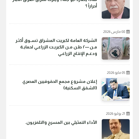
أحراراً ؟
08 مارس 2026
الشركة العامة لكبريت المشراق تسـوق أكثـر
مـن ٢٠٠٠ طـن مـن الكبريـت الزراعـي لحمايـة
ودعـم الإنتـاج الزراعـي
05 مايو 2026
إعلان مشروع مجمع الحقوقيين العصري
(الشقق السكنية)
21 يوليو 2026
الأداء التمثيلي بين المسرح والتلفزيون.