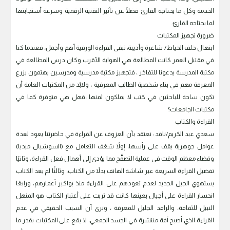
الخدمة وكل ما يحتاجه القارئ فضلًا عن تأثير التقنية الرقمية وسرعة أستجابتها
لما يحتاجه القارئ.
ضرورة تجهيز المكتبات
ابتهال خلف الخياط/ شاعرة وأديبة: تبقى القراءة الورقية أهم وأجمل، فعندما كنا
في مقتبل العمر كانت المطالعة هي الهواية الأقرب وكان درس المطالعة في
مكتبة المدرسة يدعونا للتفاخر ، فتجهيز مكتبة مدرسية ومدرسين يهتمون بزرع
المعرفة مهم في بناء شخصية الطالب المعرفية ، ولابّد من المكتبات العامة أن
تكون ساحة للباحثين في كتب لا يملكون ثمنها ،فهل هي متوفرة كما في
مكتبات الجامعات؟
القراءة والكتاب
سعدي عبد الكريم/ناقد : نعتقد بأن العزوف عن القراءة في حاضرتنا يعود لعدة
عوامل جوهرية يقف على رأسها، إولاً شغف التعامل مع (السوشيال ميديا)
وقضاء معظم الوقت في عملية التصفَّح مما يؤدي إلى أهمال فعل القراءة، وثانيًا
تفضيل القراءة السريعة عبر شاشة الهاتف بدلاً من الكتاب، وثالثًا لم يعد الكتاب
يستهوي الجيل الجديد لعدم تعودهم على القراءة منذ بواكير أعمارهم، ورابعًا
انحسار القراءة على أجيال بعينها كانت قد تربت على أعتبار الكتاب هو المنهل
النبيل للثقافة، والرافد الجليل للمعرفة ، ونرى أن السبب الحقيقي في عدم
القراءة الذي أصبح آفة منتشرة في الجسد الجمعي، لا يقع على المكتبات بقدر ما