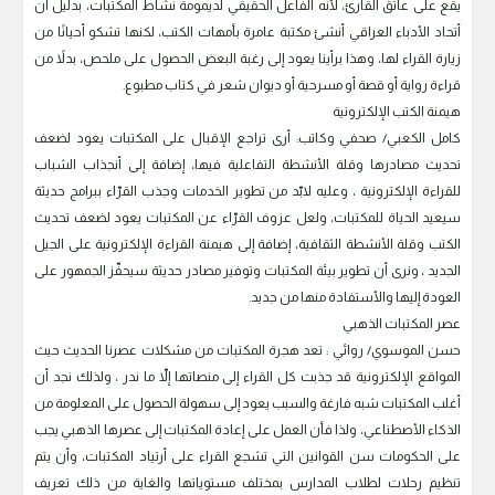
يقع على عاتق القارئ، لأنه الفاعل الحقيقي لديمومة نشاط المكتبات، بدليل أن
أتحاد الأدباء العراقي أنشئ مكتبة عامرة بأمهات الكتب، لكنها تشكو أحيانًا من
زيارة القراء لها، وهذا برأينا يعود إلى رغبة البعض الحصول على ملحص، بدلاً من
قراءة رواية أو قصة أو مسرحية أو ديوان شعر في كتاب مطبوع.
هيمنة الكتب الإلكترونية
كامل الكعبي/ صحفي وكاتب: أرى تراجع الإقبال على المكتبات يعود لضعف
تحديث مصادرها وقلة الأنشطة التفاعلية فيها، إضافة إلى أنجذاب الشباب
للقراءة الإلكترونية ، وعليه لابّد من تطوير الخدمات وجذب القرّاء ببرامج حديثة
سيعيد الحياة للمكتبات، ولعل عزوف القرّاء عن المكتبات يعود لضعف تحديث
الكتب وقلة الأنشطة الثقافية، إضافة إلى هيمنة القراءة الإلكترونية على الجيل
الجديد ، ونرى أن تطوير بيئة المكتبات وتوفير مصادر حديثة سيحفّز الجمهور على
العودة إليها والأستفادة منها من جديد.
عصر المكتبات الذهبي
حسن الموسوي/ روائي : تعد هجرة المكتبات من مشكلات عصرنا الحديث حيث
المواقع الإلكترونية قد جذبت كل القراء إلى منصاتها إلاّ ما ندر ، ولذلك نجد أن
أغلب المكتبات شبه فارغة والسبب يعود إلى سهولة الحصول على المعلومة من
الذكاء الأصطناعي، ولذا فأن العمل على إعادة المكتبات إلى عصرها الذهبي يجب
على الحكومات سن القوانين التي تشجع القراء على أرتياد المكتبات، وأن يتم
تنظيم رحلات لطلاب المدارس بمختلف مستوياتها والغاية من ذلك تعريف