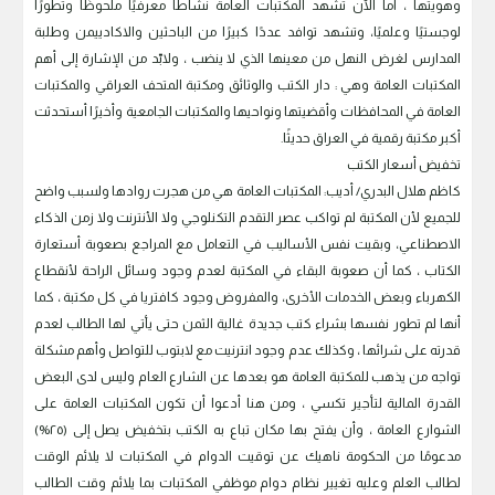
وهويتها ، أما الآن تشهد المكتبات العامة نشاطاً معرفيًا ملحوظًا وتطورًا
لوجستيًا وعلميًا، وتشهد توافد عددًا كبيرًا من الباحثين والاكادييمن وطلبة
المدارس لغرض النهل من معينها الذي لا ينضب ، ولابّد من الإشارة إلى أهم
المكتبات العامة وهي : دار الكتب والوثائق ومكتبة المتحف العراقي والمكتبات
العامة في المحافظات وأقضيتها ونواحيها والمكتبات الجامعية وأخيرًا أستحدثت
أكبر مكتبة رقمية في العراق حديثًا.
تخفيض أسعار الكتب
كاظم هلال البدري/ أديب: المكتبات العامة هي من هجرت روادها ولسبب واضح
للجميع لأن المكتبة لم تواكب عصر التقدم التكنلوجي ولا الأنترنت ولا زمن الذكاء
الاصطناعي، وبقيت نفس الأساليب في التعامل مع المراجع بصعوبة أستعارة
الكتاب ، كما أن صعوبة البقاء في المكتبة لعدم وجود وسائل الراحة لأنقطاع
الكهرباء وبعض الخدمات الأخرى، والمفروض وجود كافتريا في كل مكتبة ، كما
أنها لم تطور نفسها بشراء كتب جديدة غالية الثمن حتى يأتي لها الطالب لعدم
قدرته على شرائها ، وكذلك عدم وجود انترنيت مع لابتوب للتواصل وأهم مشكلة
تواجه من يذهب للمكتبة العامة هو بعدها عن الشارع العام وليس لدى البعض
القدرة المالية لتأجير تكسي ، ومن هنا أدعوا أن تكون المكتبات العامة على
الشوارع العامة ، وأن يفتح بها مكان تباع به الكتب بتخفيض يصل إلى (٢٥%)
مدعومًا من الحكومة ناهيك عن توقيت الدوام في المكتبات لا يلائم الوقت
لطالب العلم وعليه تغيير نظام دوام موظفي المكتبات بما يلائم وقت الطالب