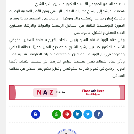
سعادة السفير الحقوقي الأستاذ الدكتور حسنين رشيد الشيخ
هدفت الورشة إلى:ترسيخ مهارات التعامل الرسمي وفق الأطر المهنية الرصينة
وكذلك إتقان قواعد الإتيكيت والبروتوكول الدبلوماسي المعتمد دوليًا وتعزيز
الصورة المؤسسية اللائقة في المحافل الرسمية والدولية والارتقاء بمستوى
الأداء المهني والتمثيل الدبلوماسي
وفي ختام الورشة، قام السيد رئيس الاتحاد بتكريم سعادة السفير الحقوقي
الأستاذ الدكتور حسنين رشيد الشيخ بمنحه درع التميز تقديرًا لعطائه العلمي
وجهوده في إثراء الورشة بالمضامين المتخصصة والخبرات الدبلوماسية الرفيعة.
وتأتي هذه الفعالية ضمن سلسلة البرامج التدريبية التي ينظمها الاتحاد، تأكيدًا
لدوره الريادي في تطوير قدرات الحقوقيين وتعزيز حضورهم المهني في مختلف
المحافل.