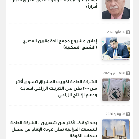
أحراراً ؟
05 مايو 2026
إعلان مشروع مجمع الحقوقيين العصري
(الشقق السكنية)
08 مارس 2026
الشركة العامة لكبريت المشراق تسـوق أكثـر
مـن ٢٠٠٠ طـن مـن الكبريـت الزراعـي لحمايـة
ودعـم الإنتـاج الزراعـي
03 يونيو 2026
بعـد توقـف لأكثـر مـن شهريـن.. الشركة العامة
للسمنت العراقية تعلن عودة الإنتاج في معمل
سمنت الكوفة