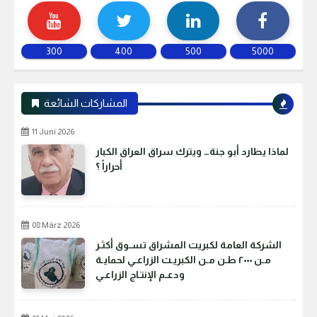
300
400
500
5000
المشاركات الشائعة
11 Juni 2026
لماذا يطارد أبو جنة… ويترك سراق العراق الكبار
أحراراً ؟
08 März 2026
الشركة العامة لكبريت المشراق تسـوق أكثـر
مـن ٢٠٠٠ طـن مـن الكبريـت الزراعـي لحمايـة
ودعـم الإنتـاج الزراعـي