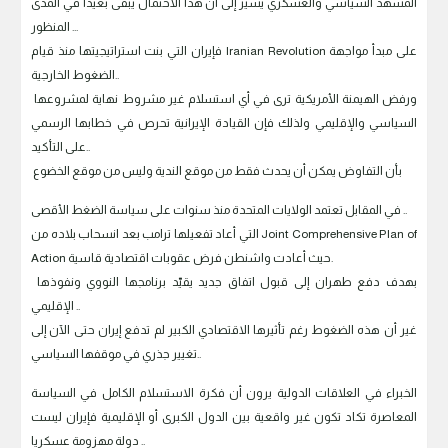
المشهد السياسي والعسكري يشير إلى أن هذا الاحتمال يبقى بعيداً في المدى
المنظور ...
فإيران التي بنت استراتيجيتها منذ قيام Iranian Revolution على مبدأ مواجهة
الضغوط الخارجية..
ورفض الهيمنة الأمريكية ترى في أي استسلام غير مشروط نهاية لمشروعها
السياسي والإقليمي ولذلك فإن القيادة الإيرانية تحرص في خطابها الرسمي
على التأكيد..
بأن التفاوض يمكن أن يحدث فقط من موقع الندية وليس من موقع الخضوع
في المقابل تعتمد الولايات المتحدة منذ سنوات على سياسة الضغط الأقصى ..
التي أعاد تفعيلها ترامب بعد انسحاب بلاده من Joint Comprehensive Plan of
Action حيث أعادت واشنطن فرض عقوبات اقتصادية قاسية.
بهدف دفع طهران إلى قبول اتفاق جديد يقيّد برنامجها النووي ونفوذها
الإقليمي ..
غير أن هذه الضغوط رغم تأثيرها الاقتصادي الكبير لم تدفع إيران حتى الآن إلى
تغيير جذري في موقفها السياسي..
الخبراء في العلاقات الدولية يرون أن فكرة الاستسلام الكامل في السياسة
المعاصرة تكاد تكون غير واقعية بين الدول الكبرى أو الإقليمية فإيران ليست
دولة مهزومة عسكريا ..