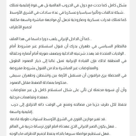
بشكل كامل كما حدث مع دول في الحروب العالمية بل هي قوة إقليمية تمتلك
شبكة تحالفات وتأثيرا سياسيا وعسكريا في عدة ساحات في الشرق الأوسط..
كما تمتلك قدرات عسكرية وصاروخية تجعل أي مواجهة مباشرة واسعة مكلفة
لجميع الأطراف
كما أن الداخل الإيراني يلعب دورا حاسما في هذا الملف ..
فالنظام السياسي في طهران يدرك أن قبول استسلام غير مشروط أمام
الولايات المتحدة قد يهدد شرعيته الداخلية ويضعف صورته أمام أنصاره وحلفائه ..
في المنطقة لذلك فإن القيادة الإيرانية تميل غالبا إلى خيار الصمود الطويل
والمفاوضات غير المباشرة بدلا من القبول بشروط مفروضة.
في المحصلة يرى مراقبون أن مستقبل الأزمة بين واشنطن وطهران سيبقى
محكوما بمعادلة الضغط مقابل الصمود...
وأن أي تسوية محتملة لن تأتي على شكل استسلام كامل بل عبر مفاوضات
معقدة وتفاهمات مرحلية..
تحفظ لكل طرف جزءا من مصالحه وتمنع في الوقت ذاته الانزلاق إلى حرب
إقليمية واسعة..
قد تغير موازين القوى في الشرق الأوسط لسنوات طويلة قادمة..
فهل يكون الصبر الايراني الذي عهدناه املم اثوى ترسانة حربية في العالم ...
فهل تستطيع مواصلة سيرها باتجاه يحفظ لجميع الاطراف ماء الوجه..