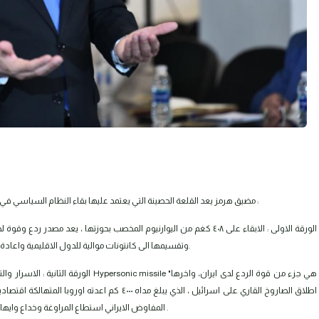
مضيق هرمز يعد القلعة الحصينة التي يعتمد عليها بقاء النظام السياسي في ايران من عدمه ، خصوصاً اصرار طهران على استخدام ثلاث اوراق نوعية :
الورقة الاولى : الابقاء على ٤٠٨ كغم من اليوارنيوم المخصب بحوزتها ، يعد م
وتقسيمها الى كانتونات موالية للدول الاقليمية واعادة لنفس سيناريو عدم الاستقرار الذي شهده العراق بعد التغيير عام ٢٠٠٣.
الورقة الثانية : الاسرار والترسانة الصاروخ
اطلاق الصاروخ القاري على اسرائيل ، الذي يبلغ مداه ٠٠
المفاوض الايراني استطاع المراوغة وخداع وايهام دول الغرب، بأن هذا النوع من الصواريخ لايتعدى مداه اكثر من ٢٠٠٠ كم .