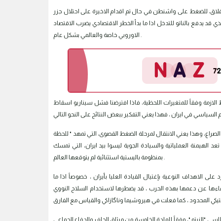
لاغلاق، للضغط على واشنطن في حال تم اقدام الاخيرة على احتلال جزر
 قد يدفع بالناتو للتدخل اذا ما بدأ الخطر الاقتصادي يضرب الاقتصاد
الاوروبي خاصة والعالمي بشكل عام .
لازمة وفقاً للمتغيرات اللحظية، فاذا افترضنا فشل سيناريو اسقاط
توسيع رقعة الصراع، وهذا يعني الانتقال لمرحلة الضغط القصوى، التي تمهد " للحظة
 الهيمنة العملياتية والسيادة الجوية ليسوا بيد ايران، التي تمسك
بمنظومة باليستية استثنائية لم يتوقعها العالم .
 الاهداف النوعية بإغتيال القيادة العليا بأيران ، خصوصاً اذا ما
اءها عن دعمها بهذه الحرب ، قد يضطرها لاستخدام السلاح النووي
 "النيتو "، وفقاً للمادة الخامسة من ميثاق الحلف والدفاع الجماعي