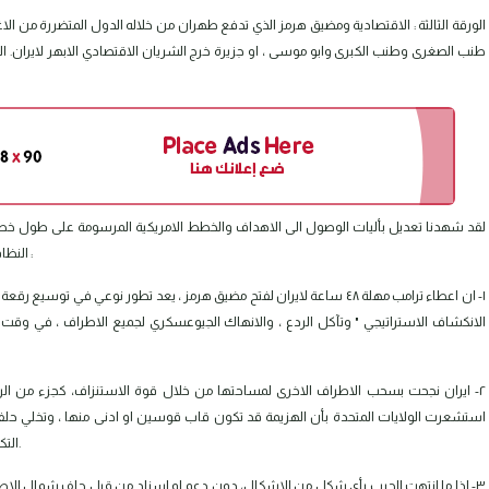
الورقة الثالثة : الاقتصادية ومضيق هرمز الذي تدفع طهران من خلاله الدول المتضررة من ا
طنب الصغرى وطنب الكبرى وابو موسى ، او جزيرة خرج الشريان الاقتصادي الابهر لايران. الذي
لقد شهدنا تعديل بأليات الوصول الى الاهداف والخطط الامريكية المرسومة على طول خط ا
النظام السياسي في ايران ، فهذا يعني التفكير ببعض النتائج على النحو التالي :
١- ان اعطاء ترامب مهلة ٤٨ ساعة لايران لفتح مضيق هرمز ، يعد تطور نوعي في 
الانكشاف الاستراتيجي " وتآكل الردع ، والانهاك الجيوعسكري لجميع الاطراف ، في وقت تعد
٢- ايران نجحت بسحب الاطراف الاخرى لمساحتها من خلال قوة الاستنزاف، كجزء من الرد على
استشعرت الولايات المتحدة بأن الهزيمة قد تكون قاب قوسين او ادنى منها ، وتخلي حلف
التكتيكي المحدود ، كما فعلت في هيروشيما وناگازاكي والقياس مع الفارق.
٣- اذا ما انتهت الحرب بأي شكل من الاشكال، دون دعم او اسناد من قبل حلف شمال الاطلسي