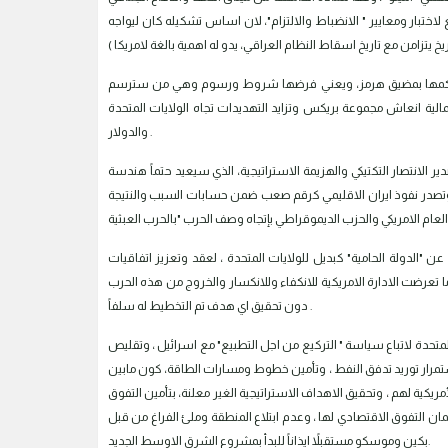
تبار ومعايير " الانضباط والالتزام"، لان اساس تشكيله كان ليواجه
تية وتحكمها بمضيق هرمز، ويعني فرضها شروط ورسوم وهي من سترسم
تمالية انعاش مجموعة بريكس وتزايد التهديدات تجاه الولايات المتحدة
والدولار .
ير الانتصار التكتيكي والهزيمة الاستراتيجية، الذي سيعيد حتماً هندسة
لاقليمي كرقم صعب ضمن حسابات السبب والنتيجة Cause and effect ، وهذا امر يعد تهديد وجودي ”لراعي البقر” في
ن "الدولة الحامية" كبديل للولايات المتحدة ، لعقد وتعزيز اتفاقيات
 تعرضت الادارة الامريكية للانكفاء وللانكسار والخروج من هذه الحرب
دون تحقيق اي هدف تم التخطيط له سلفاً .
متحدة لاتباع سياسة " التركيع من اجل التطبيع" مع اسرائيل ، وتقليص
استمرار توريد تدفق النفط ، وتأمين خطوط ومسارات الطاقة، كون مابين
أمريكية لهم ، وتحقيق الاهداف الاستراتيجية الغير معلنة، بتأمين التفوق
ن التفوق الاقتصادي لها ، وعدم ابتلاع المنطقة وملئ الفراغ من قبل
بكين وموسكو مستقبلاً ايذاناً للبدأ بمشروع الشرق الاوسط الجديد.