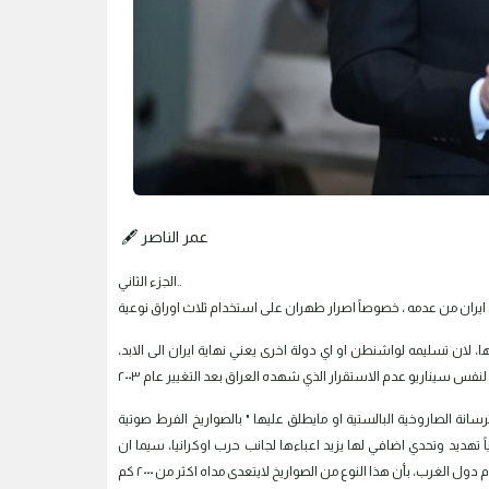
🖋️ عمر الناصر
الجزء الثاني..
صدر ردع وقوة لها، لان تسليمه لواشنطن او اي دولة اخرى يعني نهاية ايران الى الابد،
ية البالستية او مايطلق عليها " بالصواريخ الفرط صوتية Hypersonic missile "هي جزء من قوة الردع لدى ايران، واخرها
٤٠ كم اعدته اوروبا المتهالكة اقتصادياً تهديد وتحدي اضافي لها يزيد اعباءها لجانب حرب اوكرانيا، سيما ان