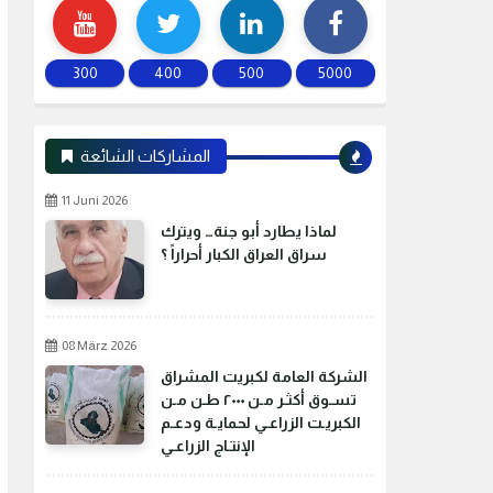
300
400
500
5000
المشاركات الشائعة
11 Juni 2026
لماذا يطارد أبو جنة… ويترك
سراق العراق الكبار أحراراً ؟
08 März 2026
الشركة العامة لكبريت المشراق
تسـوق أكثـر مـن ٢٠٠٠ طـن مـن
الكبريـت الزراعـي لحمايـة ودعـم
الإنتـاج الزراعـي