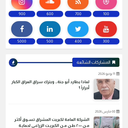
900
600
700
100
5000
500
400
300
المشاركات الشائعة
11 يونيو 2026
لماذا يطارد أبو جنة… ويترك سراق العراق الكبار
أحراراً ؟
08 مارس 2026
الشركة العامة لكبريت المشراق تسـوق أكثـر
مـن ٢٠٠٠ طـن مـن الكبريـت الزراعـي لحمايـة