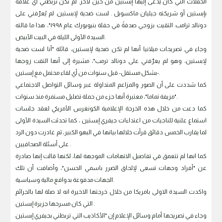
الحفلات التي كان يُدعى إليها إبستين من حين لآخر. لم تكن تربطني أي علاقة
بإبستين أو شريكته جيليان ماكسويل . لست ضحية لإبستين. لم يُعرّفني على
دونالد ترامب. التقيت بزوجي صدفةً في حفلة بنيويورك عام ١٩٩٨"، هذا ما قالته
السيدة الأولى الليلة في البيت الأبيض.
وجاء في تصريحات ميلانيا أنها لم تكن ضحية لإبستين، قائلة "أنا لست ضحية
لإبستين، وهو لم يعرّفني على دونالد ترمب"، مشيرة إلى أنها التقت زوجها
-بشكل مستقل- قبل سنوات من أي لقاء محتمل مع إبستين.
كما شددت على أن الصور والمزاعم المتداولة عبر وسائل التواصل الاجتماعي
"مزيفة تماما"، معتبرة أنها جزء من حملة تضليل مستمرة منذ سنوات.
كما دعت من خلال هذه الخرجة الإعلامية الكونغرس الأمريكي لعقد جلسات
استماع علنية للناجيات من اعتداءات جيفري إبستين ، كما تحدثت السيدة الأولى
لما يقارب الخمس دقائق قرأت خلالها بيانها في البهو الكبير، ثم غادرت دون الرد
على أسئلة الصحافيين .
كما انها لم تتعمق في تفاصيل الاتهامات الموجهة لها، لكنها قالت إنها صادرة
عن "أفراد وجهات تسعى لإلحاق الضرر باسمي الحسن"، وأضافت أن تلك
الجهات مدفوعة بدوافع مالية وسياسية.
واكدت السيدة الاولى بامريكا من خلال خرجتها الاخيرة انه لا صلة لها بالجرائم
التي كان مسرحها جزيرة إبستين .
وجاء في تصريحها أمام وسائل الإعلام إن "الأكاذيب التي تربطني بجيفري إبستين