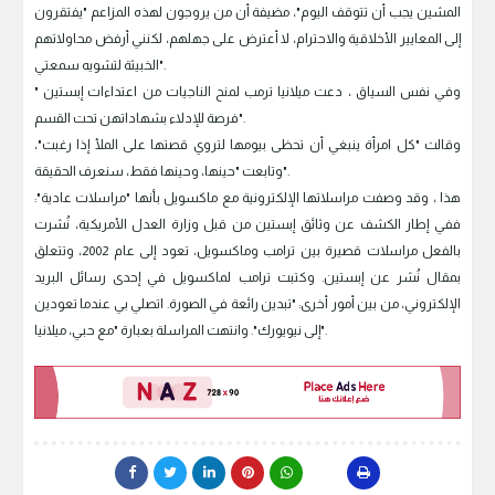
المشين يجب أن تتوقف اليوم"، مضيفة أن من يروجون لهذه المزاعم "يفتقرون
إلى المعايير الأخلاقية والاحترام، لا أعترض على جهلهم، لكنني أرفض محاولاتهم
الخبيثة لتشويه سمعتي".
وفي نفس السياق ، دعت ميلانيا ترمب لمنح الناجيات من اعتداءات إبستين "
فرصة للإدلاء بشهاداتهن تحت القسم".
وقالت "كل امرأة ينبغي أن تحظى بيومها لتروي قصتها على الملأ إذا رغبت"،
وتابعت "حينها، وحينها فقط، سنعرف الحقيقة".
هذا ، وقد وصفت مراسلاتها الإلكترونية مع ماكسويل بأنها "مراسلات عادية":
ففي إطار الكشف عن وثائق إبستين من قبل وزارة العدل الأمريكية، نُشرت
بالفعل مراسلات قصيرة بين ترامب وماكسويل، تعود إلى عام 2002، وتتعلق
بمقال نُشر عن إبستين. وكتبت ترامب لماكسويل في إحدى رسائل البريد
الإلكتروني، من بين أمور أخرى: "تبدين رائعة في الصورة. اتصلي بي عندما تعودين
إلى نيويورك". وانتهت المراسلة بعبارة "مع حبي، ميلانيا".