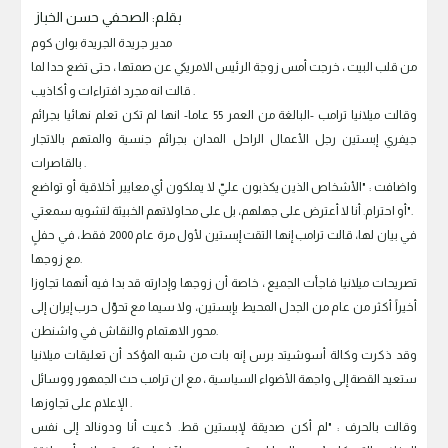
بقلم: الصحفي حسن الخباز
مدير جريدة الجريدة بوان كوم
من قلب البيت ، خرجت أمس زوجة الرئيس الامريكي عن صمتها ، حتى تضع حدا لما
قالت انه مجرد افتراءات و أكاذيب .
وقالت ميلانيا ترامب -البالغة من العمر 55 عاما- انها لم تكن تعلم نهائيا بجرائم
جيفري إبستين رجل الأعمال الراحل المدان بجرائم جنسية والمتهم بالاتجار
بالقاصرات .
واضافت : "الأشخاص الذين يكذبون عليّ لا يملكون أي معايير أخلاقية أو تواضع
أو احترام. أنا لا أعترض على جهلهم، بل على محاولاتهم الخبيثة لتشويه سمعتي".
في بيان لها، قالت ترامب إنها التقت إبستين لأول مرة عام 2000 فقط، في حفلٍ
مع زوجها.
تصريحات ميلانيا فاجأت الجميع ، خاصة أن زوجها وإدارته قد بدا فيه أنهما تجاوزا
أخيراً أكثر من عام من الجدل المحيط بإبستين، ولا سيما مع تحوّل حرب إيران إلى
محور الاهتمام والنقاش في واشنطن.
وقد ذكرت وكالة أسوشيتد برس إنه بات من شبه المؤكد أن تعليقات ميلانيا
ستعيد القصة إلى واجهة الأضواء السياسية ، مع ان ترامب حث الجمهور ووسائل
الإعلام على تجاوزها .
وقالت بالحرف : "لم أكن صديقة لإبستين قط. دُعيت أنا ودونالد إلى نفس