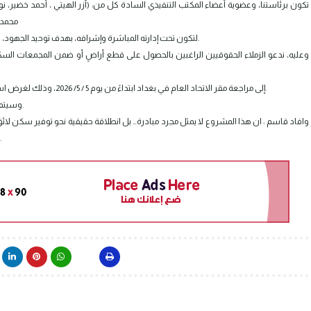
محمد السهلاني، عبير المهداوي، علي الجليباوي)، والسيد علي السجاد / مقرراً
لتكون تحت إدارته المباشرة وإشرافه، بهدف توحيد الجهود، وتسريع الإنجاز، وضمان إدارة مركزية فاعلة لهذا المشروع الاستراتيجي.
وعليه، ندعو الزملاء الحقوقيين الراغبين بالحصول على قطع أراضٍ أو ضمن المجمعات السكني
إلى مراجعة مقر الاتحاد العام في بغداد ابتداءً من يوم 5 / 5/ 2026، وذلك لغرض استلام استمارة التقديم، والاطلاع على التفاصيل الكاملة وآليات التسجيل.
وسيتم لاحقاً الإعلان عن جميع التفاصيل الخاصة بالمشروع في منشور منفرد.
وافاد قاسم : ان هذا المشروع لا يمثل مجرد مبادرة… بل انطلاقة حقيقية نحو توفير سكن لا
“وطنًا مصغّرًا” يجمع أبناء المهنة الواحدة تحت سقف الاستقرار والأمان.