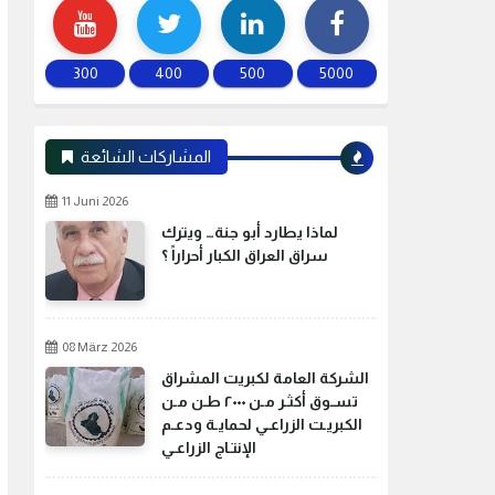
300
400
500
5000
المشاركات الشائعة
11 Juni 2026
لماذا يطارد أبو جنة… ويترك
سراق العراق الكبار أحراراً ؟
08 März 2026
الشركة العامة لكبريت المشراق
تسـوق أكثـر مـن ٢٠٠٠ طـن مـن
الكبريـت الزراعـي لحمايـة ودعـم
الإنتـاج الزراعـي