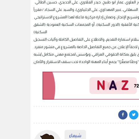
تكون برئاستنا، وعضوية أعضاء المكتب التنفيذي السادة كل من: (آزر الهيتي ، أحمد خضير، نور العلوي، عمار ابو طبيخ، حيدر الفتلاوي، علي الحديدي، حسين الطائي،
ة الأفقية (الدور السكنية)، أو المجمعات السكنية العمودية (الشقق
السكنية)
ئق يليق بمكانة الحقوقي العراقي، ويؤسس لمجتمع مهني متكامل يُشبه
شيماء