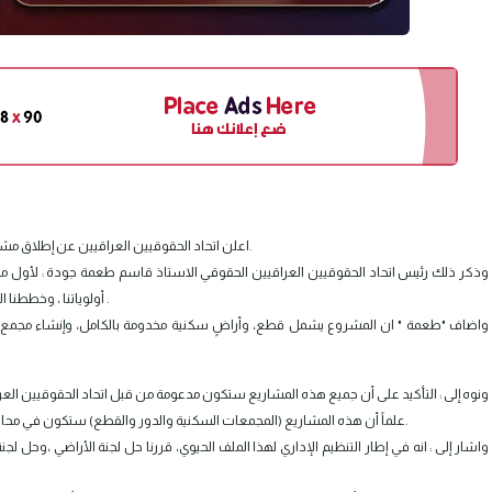
اعلن اتحاد الحقوقيين العراقيين عن إطلاق مشروع سكني طموح ونوعي يُعد تحولاً جذرياً في ملف السكن للحقوقيين.
وذكر ذلك رئيس اتحاد الحقوقيين العراقيين الحقوقي الاستاذ قاسم طعمة جودة : لأول مر
أولوياتنا ، وخططنا الاستراتيجية، وتنفيذاً لبرنامجنا الانتخابي والوعد الذي قطعناه على انفسنا .
واضاف "طعمة " ان المشروع يشمل قطع، وأراضٍ سكنية مخدومة بالكامل، وإنشاء مجمع ال
ونوه إلى : التأكيد على أن جميع هذه المشاريع ستكون مدعومة من قبل اتحاد الحقوقيين ال
علماً أن هذه المشاريع (المجمعات السكنية والدور والقطع) ستكون في محافظة بغداد ضمن المرحلة الأولى، وهي متاحة لجميع الحقوقيين للتقديم.
واشار إلى : انه في إطار التنظيم الإداري لهذا الملف الحيوي، قررنا حل لجنة الأراضي ،وحل 