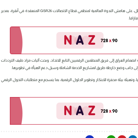
التقى رئيس الجهاز التنفيذي لهيأة الإعلام والاتصالات السيد بليغ أبو كلل، على هامش الندوة العالمية لمنظمي قطاع الاتصالات GSR26 المنعقدة في أنقرة، بمدير
زافا.
انضمام العراق إلى فريق المنظمين الرقميين التابع للاتحاد، وبحث آليات مزاد طيف الترددات
 وتهيئة بيئة محفزة للابتكار وتطوير الحلول الرقمية، بما ينسجم مع متطلبات التحول الرقمي