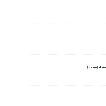
داد(فيديو )