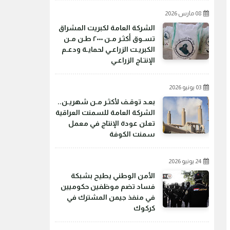
08 مارس 2026
الشركة العامة لكبريت المشراق
تسـوق أكثـر مـن ٢٠٠٠ طـن مـن
الكبريـت الزراعـي لحمايـة ودعـم
الإنتـاج الزراعـي
03 يونيو 2026
بعـد توقـف لأكثـر مـن شهريـن..
الشركة العامة للسمنت العراقية
تعلن عودة الإنتاج في معمل
سمنت الكوفة
24 يونيو 2026
الأمن الوطني يطيح بشبكة
فساد تضم موظفين حكوميين
في منفذ جيمن المشترك في
كركوك