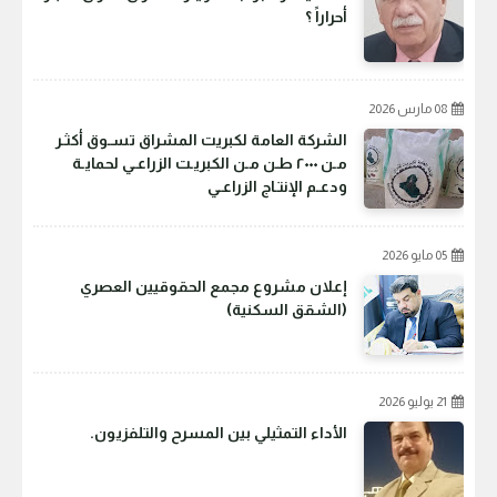
أحراراً ؟
08 مارس 2026
الشركة العامة لكبريت المشراق تسـوق أكثـر
مـن ٢٠٠٠ طـن مـن الكبريـت الزراعـي لحمايـة
ودعـم الإنتـاج الزراعـي
05 مايو 2026
إعلان مشروع مجمع الحقوقيين العصري
(الشقق السكنية)
21 يوليو 2026
الأداء التمثيلي بين المسرح والتلفزيون.