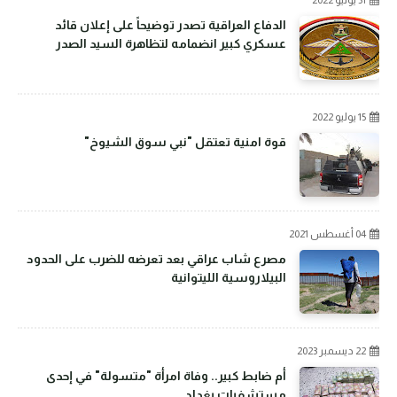
31 يوليو 2022
الدفاع العراقية تصدر توضيحاً على إعلان قائد
عسكري كبير انضمامه لتظاهرة السيد الصدر
15 يوليو 2022
قوة امنية تعتقل "نبي سوق الشيوخ"
04 أغسطس 2021
مصرع شاب عراقي بعد تعرضه للضرب على الحدود
البيلاروسية الليتوانية
22 ديسمبر 2023
أم ضابط كبير.. وفاة امرأة "متسولة" في إحدى
مستشفيات بغداد