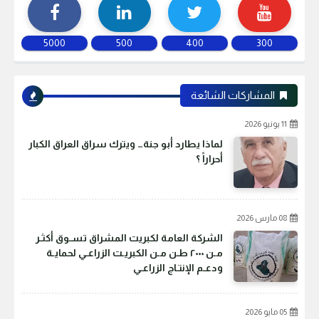
5000
500
400
300
المشاركات الشائعة
11 يونيو 2026
لماذا يطارد أبو جنة… ويترك سراق العراق الكبار
أحراراً ؟
08 مارس 2026
الشركة العامة لكبريت المشراق تسـوق أكثـر
مـن ٢٠٠٠ طـن مـن الكبريـت الزراعـي لحمايـة
ودعـم الإنتـاج الزراعـي
05 مايو 2026