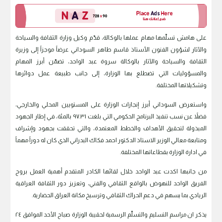
على هامش تسلّمها مهام عملها بالوكالة، قدّم وكيل وزارة الثقافة والسياحة
والآثار لشؤون الفنون الأستاذ قاسم طاهر السوداني عرضاً موجزاً إلى وزيرة
الثقافة والسياحة والآثار بالوكالة سروة عبد الواحد، تضمّن أبرز المهام
والمسؤوليات التي تضطلع بها الوزارة، إلى جانب طبيعة عمل دوائرها
وتشكيلاتها المختلفة.
واستعرض السوداني أبرز إنجازات الوزارة على المستويين المحلي والخارجي،
فضلاً عن نسب تنفيذ البرنامج الحكومي التي بلغت ٩٧.٣١ بالمئة، في إطار الجهود
المبذولة لتحقيق الأهداف والخطط المعتمدة، والتي تحققت بجهود وإشراف
ومتابعة معالي الوزير الاستاذ الدكتور احمد فكاك البدراني الذي كان له دوراً مهماً
في ادارة الوزارة بقطاعاتها المختلفة.
من جانبها اكدت عبد الواحد خلال لقائها الكادر المتقدم أهمية العمل بروح
الفريق الواحد للنهوض بالواقع الثقافي والفني، وتعزيز دور الثقافة العراقية
الريادي بما يسهم في دعم الحراك الثقافي وترسيخ مكانة العراق الحضارية.
يذكر ان مراسم التسليم والتسلّم الرسمية لحقيبة الوزارة صباح الأحد الموافق ٢٤