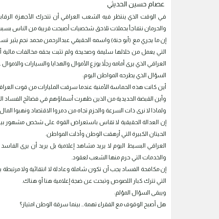
عصام حسين الحديثي
في الوقت الذي ينتظر فيه الشعب العراقي أن تتحرك الأجهزة الرقابية 
والحرمان نتفاجأ بحملات تلاحق شخصيات أصبحت قريبة من الناس بسبب م
إن ما يجري مع (أبو جنة) واسمه الحقيقي عبدالرحمن محمد نجم يثير تس
التي يعمل من خلالها سليمة وصحيحة ولم تثبت بحقه مخالفات مالية أو
العراقي الذي يرى أمامه رجلاً يوزع الأموال والهدايا والسيارات والاموال 
السؤال الذي يطرحه المواطن اليوم:
أين كانت هذه الحماسة الأمنية عندما سرقت المليارات من قوت العراق
وأين القبضة الحديدية من الذين ظهرت أسماؤهم في فضائح الفساد التي 
ولماذا لا نرى ذات السرعة والحزم تجاه من دمروا الاقتصاد ونهبوا المال 
إن العدالة الحقيقية لا تقاس باستعراض القوة على شخص مشهور بين 
الحيتان الكبيرة التي أرهقت الوطن وأذلت المواطن.
العراقي البسيط اليوم لا يريد مشاهد إعلامية بل يريد أن يرى الفا
والخدمات التي حرم منها الشعب لعقود.
إن مكافحة الفساد يجب أن تكون شاملة وعادلة لا انتقائية ولا مرتبطة ب
التي تترك كبار اللصوص وتبحث عن ضجة إعلامية هنا أو هناك.
ويبقى السؤال المؤلم:
هل أصبح الوقوف مع الفقراء تهمة… بينما سرقة الوطن امتياز؟