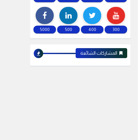
5000
500
400
300
المشاركات الشائعة