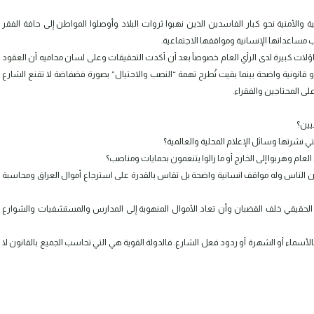
والأمنية نحو كبار الفاسدين الذين نهبوا ثروات البلاد وأوصلوا المواطن إلى حافة الفقر
ساعداتها الإنسانية ومواقفها الاجتماعية.
اؤلات كبيرة لدى الرأي العام خصوصاً بعد أن أكدت التحقيقات وعلى لسان محاميه أن العقود
 قانونية واضحة بينما بقيت تُطرح تهمة “النصب والاحتيال” بصورة فضفاضة لا تقنع الشارع
على المحتاجين والفقراء.
يين؟
نشرتها وسائل الإعلام المحلية والعالمية؟
العام وهربوا إلى الخارج أو ما زالوا يتنعمون بحمايات ومناصب؟
الناس وله مواقف انسانية واضحة بل تقاس بالقدرة على استرجاع أموال العراق ومحاسبة
سد الحقيقي خلف القضبان وأن تعاد الأموال المنهوبة إلى المدارس والمستشفيات والشوارع
الأسماء أو الشهرة أو ردود فعل الشارع. فالدولة القوية هي التي تحاسب الجميع بالقانون لا