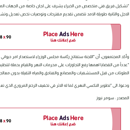
"تشكيل فريق فني متخصص من الخبراء يشرف على لجان خاصة من الجهات المعنية
الاجل والثانية طويلة الامد تتضمن تقديم مقترحات وتوصيات تخص تعديل وتشري
وأكد المجتمعون، أن "اللجنة ستفاتح رئاسة مجلس الوزراء لاستصدار امر ديوان
"عدداً من القضايا اهمها رفع التجاوزات على محرمات النهر والقيام بحملة لتنظي
الملوثات من قبل المستشفيات والمصانع والفنادق والمياه الثقيلة بدون معالجتها حيث تأكد وجود اكث
ودعوا، الى "تطوير التكسي النهري لما له الاثر في تخفيف الزخم المروري الذي تعا
المصدر : سومر نيوز