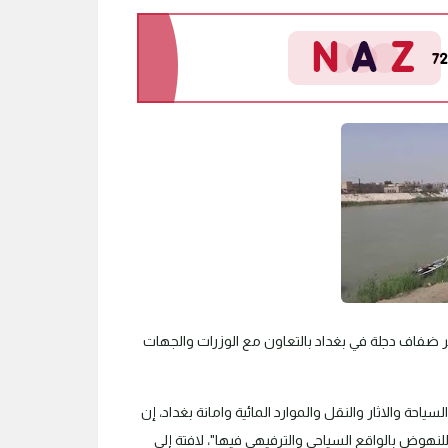
تطوير ضفاف دجلة في بغداد بالتعاون مع الوزرات والجهات
احة والاثار والنقل والموارد المائية وامانة بغداد، إن
نهوض بالواقع السياحي والترفيهي فيها"، لافتة إلى