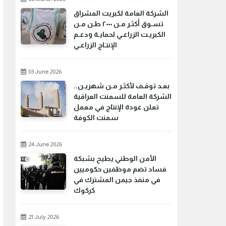
الشركة العامة لكبريت المشراق
تسـوق أكثـر مـن ٢٠٠٠ طـن مـن
الكبريـت الزراعـي لحمايـة ودعـم
الإنتـاج الزراعـي
03 June 2026
بعـد توقـف لأكثـر مـن شهريـن..
الشركة العامة للسمنت العراقية
تعلن عودة الإنتاج في معمل
سمنت الكوفة
24 June 2026
الأمن الوطني يطيح بشبكة
فساد تضم موظفين حكوميين
في منفذ جيمن المشترك في
كركوك
21 July 2026