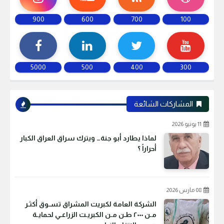
900
600
700
100
5000
500
400
300
المشاركات الشائعة
11 يونيو 2026
لماذا يطارد أبو جنة… ويترك سراق العراق الكبار
أحراراً ؟
08 مارس 2026
الشركة العامة لكبريت المشراق تسـوق أكثـر
مـن ٢٠٠٠ طـن مـن الكبريـت الزراعـي لحمايـة