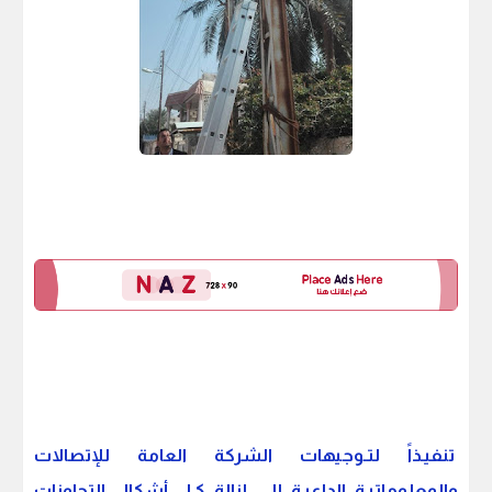
تنفيـذاً لتـوجيهات الشركة العامة للإتصالات
والمعلوماتيـة الداعيـة إلـى إزالة كـل أشكال التجاوزات