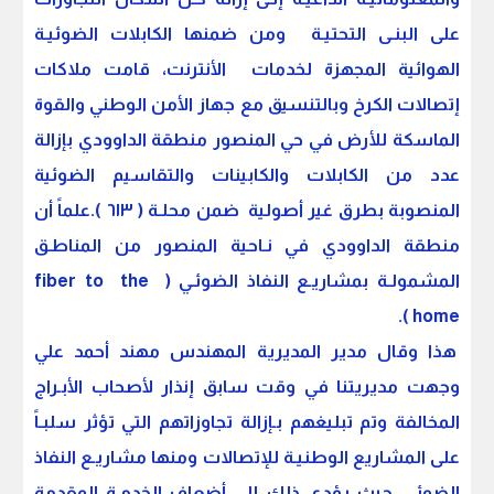
على البنـى التحتيـة ومن ضمنها الكابلات الضوئيـة
الهوائية المجهزة لخدمات الأنترنت، قامت ملاكات
إتصالات الكرخ وبالتنسيق مع جهاز الأمن الوطني والقوة
الماسكة للأرض في حي المنصور منطقة الداوودي بإزالة
عدد من الكابلات والكابينات والتقاسيم الضوئية
المنصوبة بطرق غير أصولية ضمن محلـة ( ٦١٣ ).علماً أن
منطقة الداوودي في نـاحية المنصور من المناطـق
المشمولـة بمشاريـع النفاذ الضوئـي ( fiber to the
home ).
هذا وقال مدير المديرية المهندس مهند أحمد علي
وجهت مديريتنا في وقت سابق إنذار لأصحاب الأبـراج
المخالفة وتم تبليغهم بـإزالة تجاوزاتهم التي تؤثر سلبـاً
على المشاريع الوطنيـة للإتصالات ومنها مشاريـع النفاذ
الضوئـي حيث يؤدي ذلك إلى أضعاف الخدمـة المقدمة