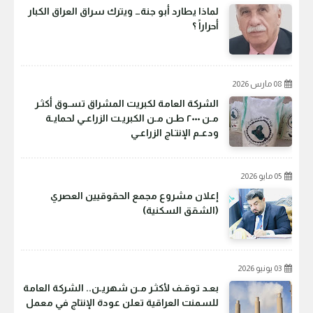
لماذا يطارد أبو جنة… ويترك سراق العراق الكبار
أحراراً ؟
08 مارس 2026
الشركة العامة لكبريت المشراق تسـوق أكثـر
مـن ٢٠٠٠ طـن مـن الكبريـت الزراعـي لحمايـة
ودعـم الإنتـاج الزراعـي
05 مايو 2026
إعلان مشروع مجمع الحقوقيين العصري
(الشقق السكنية)
03 يونيو 2026
بعـد توقـف لأكثـر مـن شهريـن.. الشركة العامة
للسمنت العراقية تعلن عودة الإنتاج في معمل