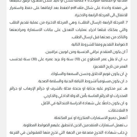
المدنية او البطاقة الموحدة + بطاقة سكن او تاييد سكن مصدق) ترفق جميعها
في صفحة واحدة على شكل ملف pdf اضغط بعد ارفاقها على حفظ واستمرار
للانتقال الى المرحلة الرابعة والاخيرة.
7. المرحلة الرابعة (ارسال الطلب): وهي المرحلة الاخيرة من عملية تقديم الطلب
والتي يمكنك قبلها اجراء عمليات التعديل على بيانات الاستمارة ومراجعتها
والتاكد من صحتها قبل ارسال الطلب.
8.ضوابط التقديم وفقا للشروط التالية:
أ. ان يكون المتقدم عراقي الجنسية ومن ابويين عراقيين.
ب. ان لا يقل عمر المتطوع عن (18) سنة ولا يزيد عمره على (30) سنة (يحتسب
العمر من تاريخ التقديم).
ج. ان يكون قويم الاخلاق وحسن السمعة والسلوك.
د. ان يكون مستوفياً لشروط اللياقة البدنية والسلامة الصحية.
هـ. غير محكوم عليه بجناية او بجنحة مخلة بالشرف او جرائم الإرهاب او جرائم
المخدرات او الجرائم الماسة بأمن الدولة الداخلي والخارجي.
و. ان يكون حاصلاً على شهادة الدراسة الابتدائية في الأقل.
9.الملاحظات:
‌أ.تهمل جميع الاستمارات المتكررة او غير المكتملة.
‌ب.تهمل استمارات المتقدمين الذين لاتنطبق عليهم الضوابط المطلوبة.
‌ج.جلب شهادة التخرج مصدقة من الجهة التي تخرج منها للمقبولين في القرعة