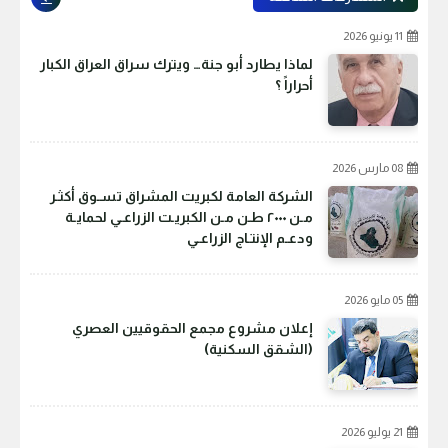
11 يونيو 2026
لماذا يطارد أبو جنة… ويترك سراق العراق الكبار
أحراراً ؟
08 مارس 2026
الشركة العامة لكبريت المشراق تسـوق أكثـر
مـن ٢٠٠٠ طـن مـن الكبريـت الزراعـي لحمايـة
ودعـم الإنتـاج الزراعـي
05 مايو 2026
إعلان مشروع مجمع الحقوقيين العصري
(الشقق السكنية)
21 يوليو 2026