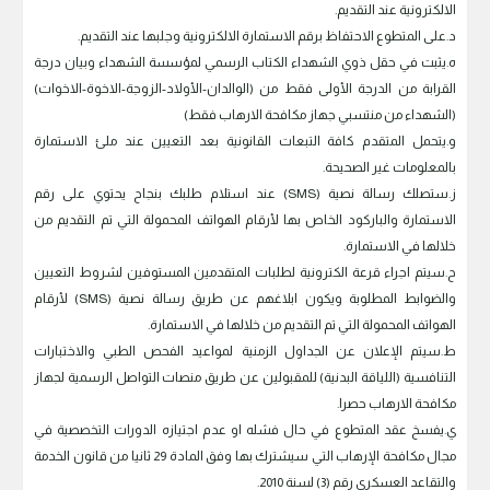
الالكترونية عند التقديم.
‌د.على المتطوع الاحتفاظ برقم الاستمارة الالكترونية وجلبها عند التقديم.
‌ه.يثبت في حقل ذوي الشهداء الكتاب الرسمي لمؤسسة الشهداء وبيان درجة
القرابة من الدرجة الأولى فقط من (الوالدان-الأولاد-الزوجة-الاخوة-الاخوات)
(الشهداء من منتسبي جهاز مكافحة الارهاب فقط)
‌و.يتحمل المتقدم كافة التبعات القانونية بعد التعيين عند ملئ الاستمارة
بالمعلومات غير الصحيحة.
‌ز.ستصلك رسالة نصية (SMS) عند استلام طلبك بنجاح يحتوي على رقم
الاستمارة والباركود الخاص بها لأرقام الهواتف المحمولة التي تم التقديم من
خلالها في الاستمارة.
‌ح.سيتم اجراء قرعة الكترونية لطلبات المتقدمين المستوفين لشروط التعيين
والضوابط المطلوبة ويكون ابلاغهم عن طريق رسالة نصية (SMS) لأرقام
الهواتف المحمولة التي تم التقديم من خلالها في الاستمارة.
‌ط.سيتم الإعلان عن الجداول الزمنية لمواعيد الفحص الطبي والاختبارات
التنافسية (اللياقة البدنية) للمقبولين عن طريق منصات التواصل الرسمية لجهاز
مكافحة الارهاب حصرا.
‌ي.يفسخ عقد المتطوع في حال فشله او عدم اجتيازه الدورات التخصصية في
مجال مكافحة الإرهاب التي سيشترك بها وفق المادة 29 ثانيا من قانون الخدمة
والتقاعد العسكري رقم (3) لسنة 2010.