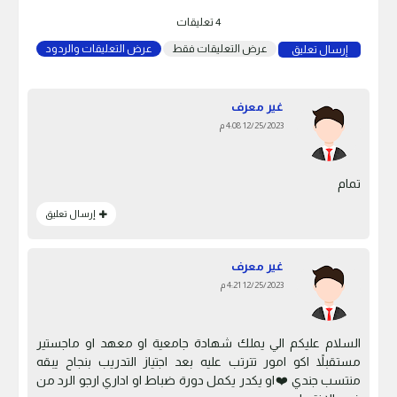
4 تعليقات
عرض التعليقات فقط
عرض التعليقات والردود
إرسال تعليق
غير معرف
12/25/2023 4:08 م
تمام
إرسال تعليق
غير معرف
12/25/2023 4:21 م
السلام عليكم الي يملك شهادة جامعية او معهد او ماجستير
مستقبلاً اكو امور تترتب عليه بعد اجتياز التدريب بنجاح يبقه
منتسب جندي ❤️او يكدر يكمل دورة ضباط او اداري ارجو الرد من