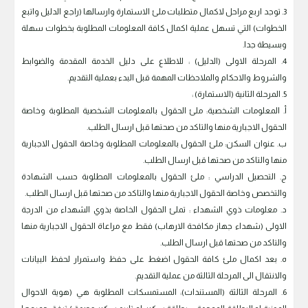
3. توجد اربع مراحل لاكمال متطلبات ملئ الاستمارة وارسالها (راجع الدليل واتبع
الخطوات) التي تسهل عملية اكمال كافة المعلومات المطلوبة بخطوات سهلة
وبسيطة جدا.
4. المرحلة الاولى (الدليل) : للاطلاع على دليل الخدمة المقدمة والضوابط
والشروط والاحكام والملاحظات المهمة قبل البدء بعملية التقديم.
5. المرحلة الثانية (الاستمارة) :
‌أ. المعلومات الشخصية: ملئ الحقول بالمعلومات الشخصية المطلوبة وخاصة
الحقول الاجبارية منها والتاكد من صحتها قبل ارسال الطلب.
‌ب. عنوان السكن: ملئ الحقول بالمعلومات المطلوبة وخاصة الحقول الاجبارية
منها والتاكد من صحتها قبل ارسال الطلب.
‌ج. التحصيل الدراسي : ملئ الحقول بالمعلومات المطلوبة حسب الشهادة
والتخصص وخاصة الحقول الاجبارية منها والتاكد من صحتها قبل ارسال الطلب.
‌د. معلومات ذوي الشهداء : تملئ الحقول الخاصة بذوي الشهداء من الدرجة
الاولى (شهداء جهاز مكافحة الارهاب) فقط مع مراعاة الحقول الاجبارية منها
والتاكد من صحتها قبل ارسال الطلب.
‌ه. بعد اكمال ملئ كافة الحقول اضغط على حفظ واستمرار لحفظ البيانات
والانتقال الى المرحلة الثالثة من عملية التقديم.
6. المرحلة الثالثة (المستندات): المستمسكات المطلوبة هي (هوية الاحوال