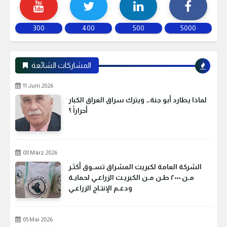
300
400
500
5000
المشاركات الشائعة
11 Juni 2026
لماذا يطارد أبو جنة… ويترك سراق العراق الكبار
أحراراً ؟
08 März 2026
الشركة العامة لكبريت المشراق تسـوق أكثـر
مـن ٢٠٠٠ طـن مـن الكبريـت الزراعـي لحمايـة
ودعـم الإنتـاج الزراعـي
05 Mai 2026