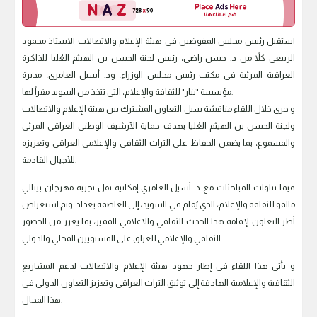
استقبل رئيس مجلس المفوضين في هيئة الإعلام والاتصالات الاستاذ محمود
الربيعي كلاً من د. حسن راضي، رئيس لجنة الحسن بن الهيثم العُليا للذاكرة
العراقية المرئية في مكتب رئيس مجلس الوزراء، ود. أسيل العامري، مديرة
مؤسسة "ننار" للثقافة والإعلام، التي تتخذ من السويد مقراً لها.
و جرى خلال اللقاء مناقشة سبل التعاون المشترك بين هيئة الإعلام والاتصالات
ولجنة الحسن بن الهيثم العُليا بهدف حماية الأرشيف الوطني العراقي المرئي
والمسموع، بما يضمن الحفاظ على التراث الثقافي والإعلامي العراقي وتعزيزه
للأجيال القادمة.
فيما تناولت المباحثات مع د. أسيل العامري إمكانية نقل تجربة مهرجان بينالي
مالمو للثقافة والإعلام، الذي يُقام في السويد، إلى العاصمة بغداد. وتم استعراض
أطر التعاون لإقامة هذا الحدث الثقافي والاعلامي المميز، بما يعزز من الحضور
الثقافي والإعلامي للعراق على المستويين المحلي والدولي.
و يأتي هذا اللقاء في إطار جهود هيئة الإعلام والاتصالات لدعم المشاريع
الثقافية والإعلامية الهادفة إلى توثيق التراث العراقي وتعزيز التعاون الدولي في
هذا المجال.