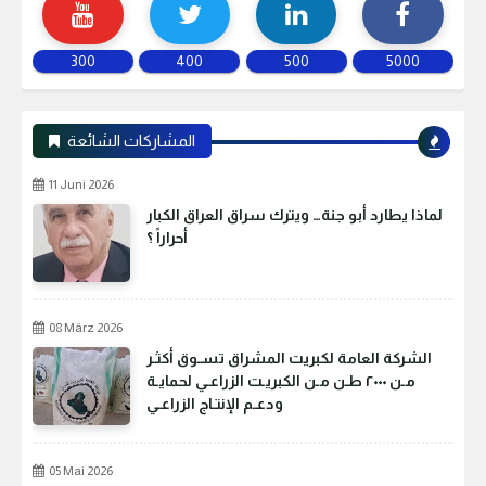
300
400
500
5000
المشاركات الشائعة
11 Juni 2026
لماذا يطارد أبو جنة… ويترك سراق العراق الكبار
أحراراً ؟
08 März 2026
الشركة العامة لكبريت المشراق تسـوق أكثـر
مـن ٢٠٠٠ طـن مـن الكبريـت الزراعـي لحمايـة
ودعـم الإنتـاج الزراعـي
05 Mai 2026