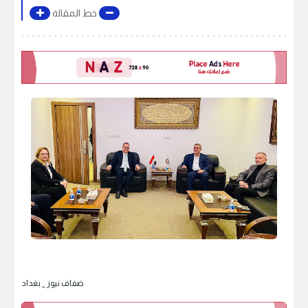
خط المقالة
ضفاف نيوز _ بغداد