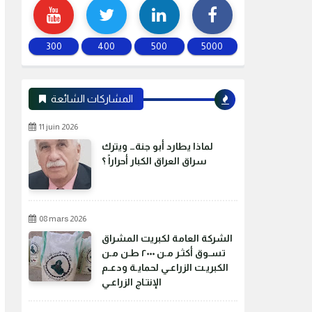
300
400
500
5000
المشاركات الشائعة
11 juin 2026
لماذا يطارد أبو جنة… ويترك
سراق العراق الكبار أحراراً ؟
08 mars 2026
الشركة العامة لكبريت المشراق
تسـوق أكثـر مـن ٢٠٠٠ طـن مـن
الكبريـت الزراعـي لحمايـة ودعـم
الإنتـاج الزراعـي