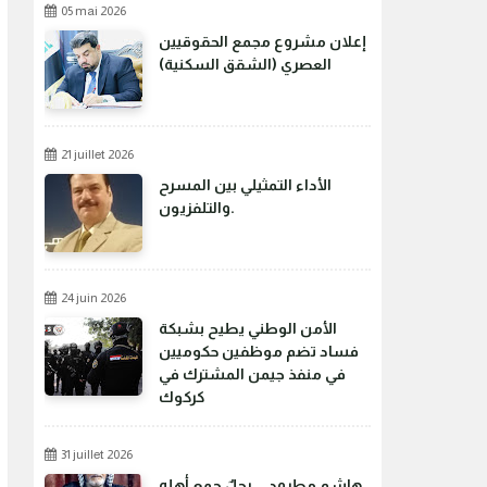
05 mai 2026
إعلان مشروع مجمع الحقوقيين
العصري (الشقق السكنية)
21 juillet 2026
الأداء التمثيلي بين المسرح
والتلفزيون.
24 juin 2026
الأمن الوطني يطيح بشبكة
فساد تضم موظفين حكوميين
في منفذ جيمن المشترك في
كركوك
31 juillet 2026
هاشم مطرود... رجلٌ جمع أهله