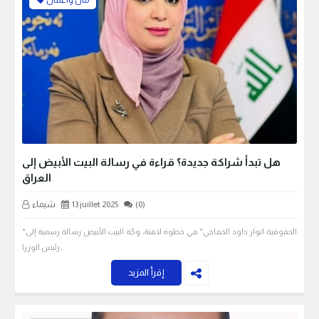
مال واعمال
هل تبدأ شراكة جديدة؟ قراءة في رسالة البيت الأبيض إلى
العراق
(0)
13 juillet 2025
شيماء
*الحقوقية انوار داود الخفاجي* في خطوة لافتة، وجّه البيت الأبيض رسالة رسمية إلى
رئيس الوزرا…
إقرأ المزيد