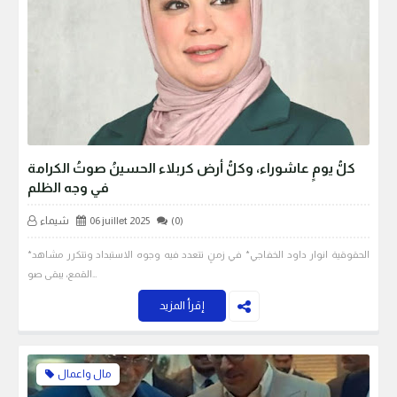
كلُّ يومٍ عاشوراء، وكلُّ أرض كربلاء الحسينُ صوتُ الكرامة
في وجه الظلم
(0)
06 juillet 2025
شيماء
*الحقوقية انوار داود الخفاجي* في زمنٍ تتعدد فيه وجوه الاستبداد وتتكرر مشاهد
القمع، يبقى صو…
إقرأ المزيد
مال واعمال