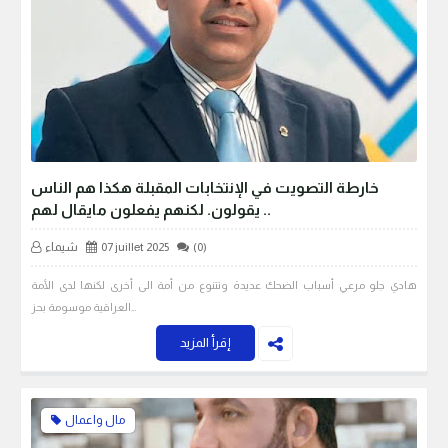
خارطة التصويت في الإنتخابات المقبلة هكذا هم الناس
يقولون. لكنهم يفعلون مايقال لهم ..
(0)
07 juillet 2025
شيماء
هادي جلو مرعي أسباب الضحك عديدة وتتنوع من أمة الى أخرى لكنها لدى الأمة
العراقية موسومة بحز…
إقرأ المزيد
مال واعمال