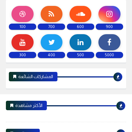
100
700
600
900
300
400
500
5000
المشاركات الشائعة
الأكثر مشاهدة