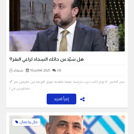
هل سَيُذعن حائك السِجاد لراعي البقر!؟
(0)
10 juillet 2025
شيماء
🖊️ عمر الناصر ١٢ يوم كانت حرب شرسة عنيفة تقليدية فوق النوعية بين طرفين غير
متجاورين في ا…
إقرأ المزيد
مال واعمال