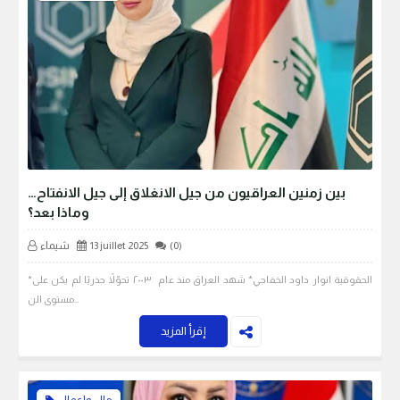
بين زمنين العراقيون من جيل الانغلاق إلى جيل الانفتاح…
وماذا بعد؟
(0)
13 juillet 2025
شيماء
*الحقوقية انوار داود الخفاجي* شهد العراق منذ عام ٢٠٠٣ تحوّلاً جذريًا لم يكن على
مستوى الن…
إقرأ المزيد