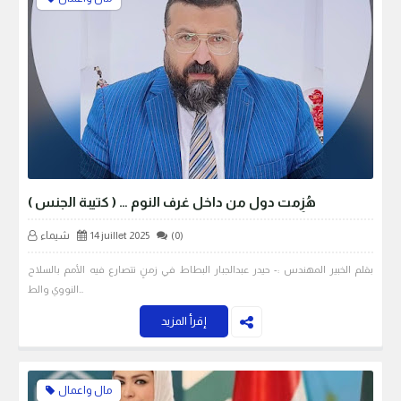
هُزِمت دول من داخل غرف النوم … ( كتيبة الجنس )
(0)
14 juillet 2025
شيماء
بقلم الخبير المهندس :- حيدر عبدالجبار البطاط في زمنٍ تتصارع فيه الأمم بالسلاح
النووي والط…
إقرأ المزيد
مال واعمال