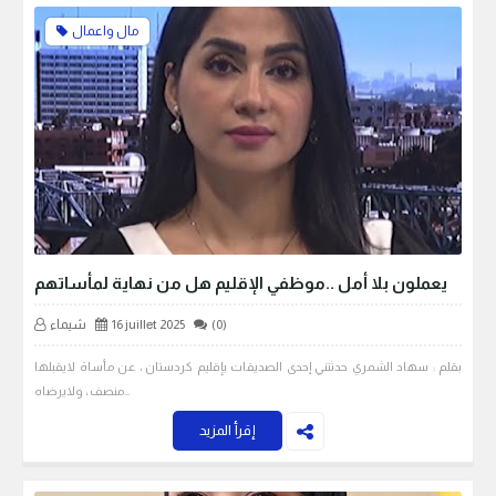
مال واعمال
يعملون بلا أمل ..موظفي الإقليم هل من نهاية لمأساتهم
(0)
16 juillet 2025
شيماء
بقلم : سهاد الشمري حدثتني إحدى الصديقات بإقليم كردستان ، عن مأساة لايقبلها
منصف ، ولايرضاه…
إقرأ المزيد