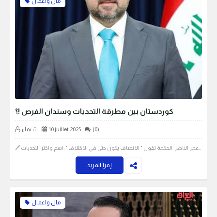
مال واعمال
كوردستان بين مطرقة التحديات وسندان الفرص !؟
(0)
10 juillet 2025
شيماء
🖊️ عمر الناصر الحكمة تقول " الانصاف يكون حتى في الاختلاف ". اهم واكثر التحديات…
إقرأ المزيد
مال واعمال