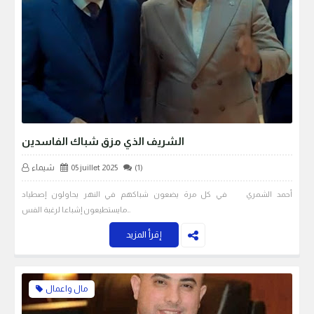
الشريف الذي مزق شباك الفاسدين
(1)
05 juillet 2025
شيماء
أحمد الشمري في كل مرة يضعون شباكهم في النهر يحاولون إصطياد
مايستطيعون إشباعا لرغبة الفس…
إقرأ المزيد
مال واعمال