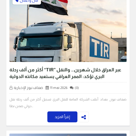
مال واعمال
أكثر من ألف رحلة “TIR” عبر العراق خلال شهرين… والنقل
البري تؤكد: الممر العراقي يستعيد مكانته الدولية
(0)
11 mai 2026
ضفاف نيوز الإخبارية
ضفاف نيوز_ بغداد أعلنت الشركة العامة للنقل البري تسجيل أكثر من ألف رحلة نقل
دولي ضمن نظا…
إقرأ المزيد