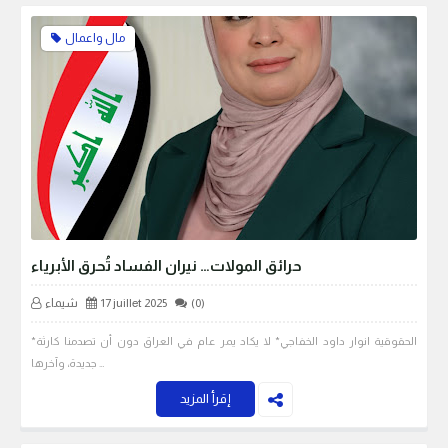
مال واعمال
حرائق المولات… نيران الفساد تُحرق الأبرياء
(0)
17 juillet 2025
شيماء
*الحقوقية انوار داود الخفاجي* لا يكاد يمر عام في العراق دون أن تصدمنا كارثة
جديدة، وآخرها …
إقرأ المزيد