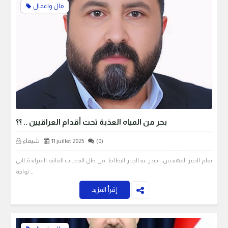
مال واعمال
بحر من المياه العذبة تحت أقدام العراقيين .. ؟؟
(0)
11 juillet 2025
شيماء
بقلم الخبير المهندس:- حيدر عبدالجبار البطاط في ظل التحديات المائية المتزايدة التي
تواجه …
إقرأ المزيد