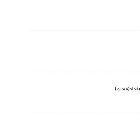
داد(فيديو )