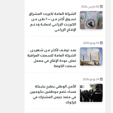
08 مارس 2026
الشركة العامة لكبريت المشراق
تسـوق أكثـر مـن ٢٠٠٠ طـن مـن
الكبريـت الزراعـي لحمايـة ودعـم
الإنتـاج الزراعـي
03 يونيو 2026
بعـد توقـف لأكثـر مـن شهريـن..
الشركة العامة للسمنت العراقية
تعلن عودة الإنتاج في معمل
سمنت الكوفة
24 يونيو 2026
الأمن الوطني يطيح بشبكة
فساد تضم موظفين حكوميين
في منفذ جيمن المشترك في
كركوك