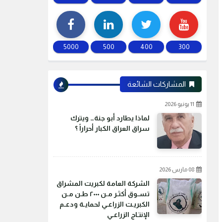
5000
500
400
300
المشاركات الشائعة
11 يونيو 2026
لماذا يطارد أبو جنة… ويترك
سراق العراق الكبار أحراراً ؟
08 مارس 2026
الشركة العامة لكبريت المشراق
تسـوق أكثـر مـن ٢٠٠٠ طـن مـن
الكبريـت الزراعـي لحمايـة ودعـم
الإنتـاج الزراعـي