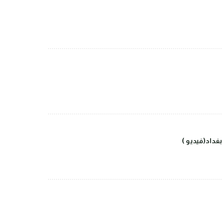
داد(فيديو )