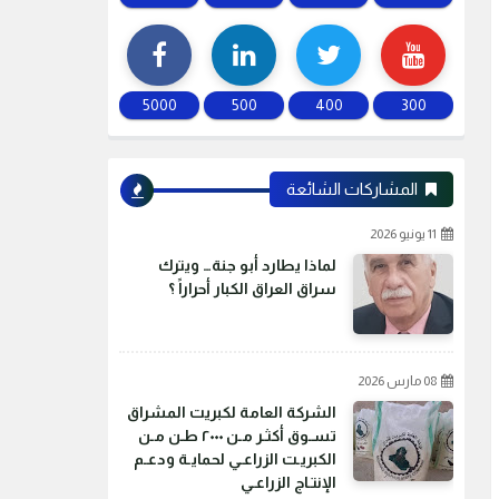
5000
500
400
300
المشاركات الشائعة
11 يونيو 2026
لماذا يطارد أبو جنة… ويترك
سراق العراق الكبار أحراراً ؟
08 مارس 2026
الشركة العامة لكبريت المشراق
تسـوق أكثـر مـن ٢٠٠٠ طـن مـن
الكبريـت الزراعـي لحمايـة ودعـم
الإنتـاج الزراعـي