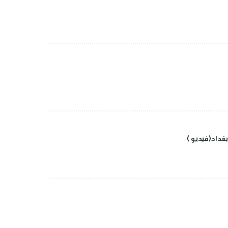
داد(فيديو )