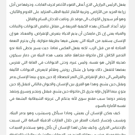
يفعل الرئيس البرازيلي الذي أعطى الضوء الأخضر لجرف الغابات، وحرقها من أجل
زراعة المزيد من الأراضي، وتربية الأبقار لتلبية الطلب المتزايد على اللحوم والألبان،
وهو أمر سيحول الكوكب الى موقد نار، ونافث للدخان السام والقاتل.
تزايد أعداد السكان بهذه الكيفية المريعة في مقابل تناقص الحيوانات والنباتات
والمياه يعني إن كل مايمكن أن يديم الحياة يتعرض للإنقراض، والمعتاد هو إن
الإنسان يستفيد من البيئة التي يعيش فيها بطريقة متوازنة، وأن يحترم النعمة
المتاحة له من قبل الرب، لكنه يفعل العكس تماما، حيث يسير بخطى ثابتة نحو
التدمير الكامل لكل ماحوله متجاهلا ماقد يصيب هذه البيئة من دمار سيكون
ضحيته الأولى هو نفسه، وليس غيره، وحتى الحيوانات في الغابة التي تفترس
بعضها لاتفعل ذلك يوميا بل بشكل روتيني وملائم لايعرض الحيوانات الأليفة
والفرائس الى خطر الإنقراض لأن النمر لايصطاد إلا حين يجوع، بينما الإنسان يدمر
ويقتل حين يشبع، وهذا هو الفرق بين الإنسان والحيوان فالثاني لايقتل إلا حين
يجوع، بينما الأول فإنه يحرق كل ماحوله حين يشبع، فيقتل ويتجبر ويسرق ويتنفذ
ويتنمر دونما سبب مقنع سوى لأنه يحتكم الى غريزته الشيطانية البشعة في
نفسه الأمارة بالسوء.
كيف يمكن للإنسان أن يعيش، وماذا سيأكل وسيشرب وهو يدمر البيئة،
ويتسبب بإنحسار كميات المطر من خلال الغازات الدفيئة السامة التي تسببت
بالإحتباس الحراري، وكيف يمكن لهذا الإنسان أن يأكل وهو يستخدم المبيدات
بطريقة مميتة، ويتسبب بهلاك المزيد من الحيوانات والحشرات والبكتريا الحافظة