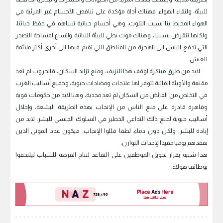
للبيئة، ولنقاء الهواء، فهناك أدلة مؤكدة على تناقص الأجسام غير المرئية في
الهواء المحيط بنا بسبب التلوث، وهي أجسام حياتية تساهم في حفظ حياتنا،
ولكنها تنقرض بسببنا، وهناك موت بطي للبيئة النباتية وإتساع لمساحة التصحر
التي تدفع الناس الى الهجرة من المناطق التي تقيم فيها الى أخرى أكثر ملائمة
للعيش.
لابد من طرق مبتكرة لوقف هذا النزيف، ومنع تزايد السكان، فالحروب لم تعد
مقنعة والأوبئة القاتلة تتوفر لها علاجات ومضادات حيوية، وجميع أساليب الغرب
في التخلص من الفائض من السكان لم تعد مجدية، وهنا لابد من حكومات قوية
وقاهرة قادرة على منع الناس من الإنجاب بهذه الطريقة البشعة، وإحلال
أساليب حيوية لمنع ذلك التداعي الخطير في السلوك الجنسي للبشر، لابد من
إبادة للبشر، ولكن دون دماء. لطفا قللوا الإنجاب، فيكون عدد الموتى الذين
نفقدهم يوميا مفيدا لإحداث التوازن.
هذا شبيه بقرار تحويل الموظفين على التقاعد لتتاح الفرصة للشباب ليلتحقوا
بوظائف هولاء.