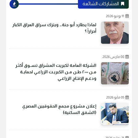
المشاركات الشائعة
11 يونيو 2026
لماذا يطارد أبو جنة… ويترك سراق العراق الكبار
أحراراً ؟
08 مارس 2026
الشركة العامة لكبريت المشراق تسـوق أكثـر
مـن ٢٠٠٠ طـن مـن الكبريـت الزراعـي لحمايـة
ودعـم الإنتـاج الزراعـي
05 مايو 2026
إعلان مشروع مجمع الحقوقيين العصري
(الشقق السكنية)