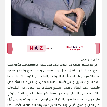
هادي جلو مرعي
لم يعد ممكنا الصمت على الكارثة الأكبر التي ستحل قريبا بالكوكب الأزرق حيث
يرتفع عدد السكان بشكل مهول، وغير مسبوق، وغير متوقع، ولايمكن تصوره
بهذه الكيفية، بينما تتناقص أعداد الحيوانات والنباتات على الكوكب لأسباب جلها
يعود لسلوك بشري، وليس لأسباب طبيعية يمكن أن تعاني منها البيئة، فكل
مايحدث نتيجة أخطاء وأطماع وجشع وسلوك غير قانوني من الحكومات
والشعوب على السواء، وهولاء جميعا بشر سيئو الطباع، لايمكن توقع
مايفعلون خاصة عندما يسيطر الفكر المادي البشع عليهم، ويتحكم بهم من أجل
جني المال، وتحقيق الأرباح، ومعالجة الكوارث والأزمات الإقتصادية بالأخطاء كما