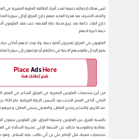
ليس هناك إحصائية دقيقة لعدد أفراد الطائفة العلوية النصيرية في الع
والنجف الاشرف بعد هجرة العديد منهم خارج العراق أو إلى سوريا المجاورة
خارج البلاد، خاصة بعد غرق مدينة عانة القديمة، حيث فقد العلويون أ
دينية كبيرة لديهم.
العلويون في العراق يُعتبرون أقلية دينية، ولا توجد لديهم أماكن عب
يقيم الرجال طقوسهم الدينية في منازلهم أو يتوجهون إلى سوريا لتع
من أبرز شخصيات العلويين النصيرية في العراق الشاعر في العصر الع
العاني
عبد الكريم، والشاعر رشدي العامل، والصحفي رسمي العامل، وغيرهم 
بالنسبة للفرق بين العلويين وشيعة العراق، فإن العلويين يتبعون الم
عقائدية وطقوسية تختلف عن الشيعة الإثني عشرية السائدة في العراق
شخصيات معينة، مثل الإمام علي بن أبي طالب عليه السلام ، وهو ما