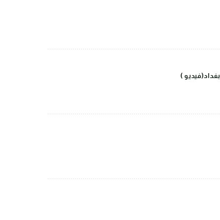
داد(فيديو )