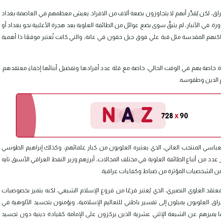
راق، لكن يُقدَّر أنهم لا يتجاوزون بضعة آلاف من الافراد. يعيش معظمهم في العاصمة بغداد
. في الأنبار، لم يتبقَّ سوى بضع عوائل من الطائفة العلوية بعد هجرة الأغلبية نحو بغداد أو
ماكنهم المقدسة مثل قبة علي فوق جبل حقون في عانة، والتي كانت تُعتبر موقعًا ذا أهمية
ادة خاصة بهم في الوقت الحالي، خاصة مع قلة عدد أفرادها وتفضيل أبنائها إخفاء معتقدهم.
لم الدين وطقوسه.
باسي المنتجب العاني، الذي يعتبره العلويون من كبار علمائهم، وكذلك إبراهيم الطوسي
. أما في العصر الحديث بعد تأسيس الدولة العراقية عام 1920، برز عدد من أتباع الطائفة العلوية في مختلف المجالات، أبرزهم وزير النفط العراقي الأسبق تايه
من الشخصيات المؤثرة من ضباط وكفاءات عراقية.
عتقد العلوي النصيري، الذي يُعتبر فرعًا من فروع الإسلام الشيعي، لكنه يتميز بخصوصيات
. العلويون يميلون إلى تفسير باطني للتعاليم الإسلامية، ويؤمنون بتجسيد الألوهية في
 يميزهم عن الشيعة الإثني عشرية الذين يركزون على الإمامة كقيادة دينية دون تجسيد