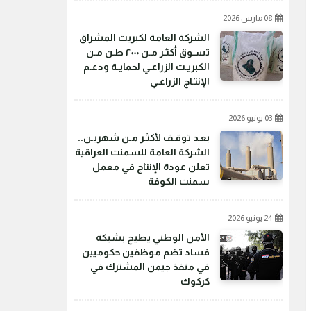
08 مارس 2026
الشركة العامة لكبريت المشراق
تسـوق أكثـر مـن ٢٠٠٠ طـن مـن
الكبريـت الزراعـي لحمايـة ودعـم
الإنتـاج الزراعـي
03 يونيو 2026
بعـد توقـف لأكثـر مـن شهريـن..
الشركة العامة للسمنت العراقية
تعلن عودة الإنتاج في معمل
سمنت الكوفة
24 يونيو 2026
الأمن الوطني يطيح بشبكة
فساد تضم موظفين حكوميين
في منفذ جيمن المشترك في
كركوك