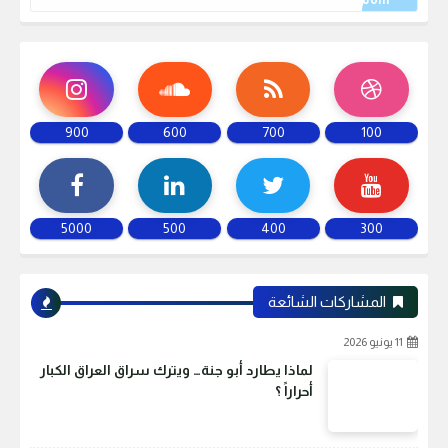
900
600
700
100
5000
500
400
300
المشاركات الشائعة
11 يونيو 2026
لماذا يطارد أبو جنة… ويترك سراق العراق الكبار
أحراراً ؟