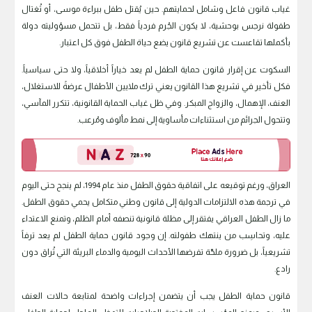
غياب قانون فاعل وشامل لحمايتهم. حين يُقتل طفل ببراءة موسى، أو تُغتال
طفولة نرجس بوحشية، لا يكون الجُرم فردياً فقط، بل تتحمل مسؤوليته دولة
بأكملها تقاعست عن تشريع قانون يضع حياة الطفل فوق كل اعتبار.
السكوت عن إقرار قانون حماية الطفل لم يعد خياراً أخلاقياً، ولا حتى سياسياً.
فكل تأخير في تشريع هذا القانون يعني ترك ملايين الأطفال عرضةً للاستغلال،
العنف، الإهمال، والزواج المبكر. وفي ظل غياب الحماية القانونية، تتكرر المآسي،
وتتحول الجرائم من استثناءات مأساوية إلى نمط مألوف ومُرعب.
العراق، ورغم توقيعه على اتفاقية حقوق الطفل منذ عام 1994، لم ينجح حتى اليوم
في ترجمة هذه الالتزامات الدولية إلى قانون وطني متكامل يحمي حقوق الطفل.
ما زال الطفل العراقي يفتقر إلى مظلة قانونية تنصفه أمام الظلم، وتمنع الاعتداء
عليه، وتحاسِب من ينتهك طفولته. إن وجود قانون حماية الطفل لم يعد ترفاً
تشريعياً، بل ضرورة ملحّة تفرضها الأحداث اليومية والدماء البريئة التي تُراق دون
رادع.
قانون حماية الطفل يجب أن يتضمن إجراءات واضحة لمتابعة حالات العنف