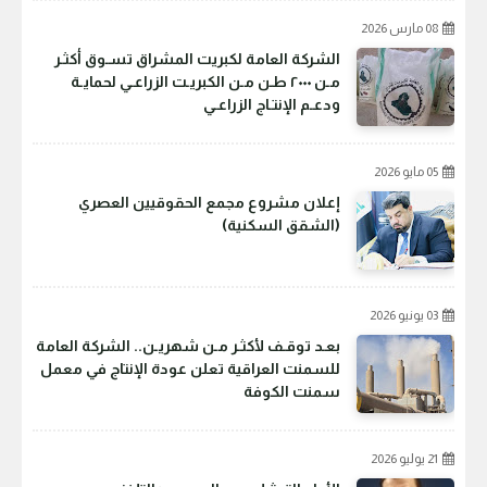
08 مارس 2026
الشركة العامة لكبريت المشراق تسـوق أكثـر
مـن ٢٠٠٠ طـن مـن الكبريـت الزراعـي لحمايـة
ودعـم الإنتـاج الزراعـي
05 مايو 2026
إعلان مشروع مجمع الحقوقيين العصري
(الشقق السكنية)
03 يونيو 2026
بعـد توقـف لأكثـر مـن شهريـن.. الشركة العامة
للسمنت العراقية تعلن عودة الإنتاج في معمل
سمنت الكوفة
21 يوليو 2026