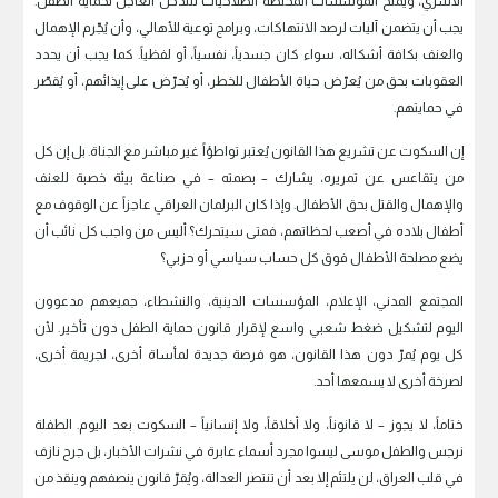
الأسري، ويمنح المؤسسات المختصة الصلاحيات للتدخل العاجل لحماية الطفل.
يجب أن يتضمن آليات لرصد الانتهاكات، وبرامج توعية للأهالي، وأن يُجّرم الإهمال
والعنف بكافة أشكاله، سواء كان جسدياً، نفسياً، أو لفظياً. كما يجب أن يحدد
العقوبات بحق من يُعرّض حياة الأطفال للخطر، أو يُحرّض على إيذائهم، أو يُقصّر
في حمايتهم.
إن السكوت عن تشريع هذا القانون يُعتبر تواطؤاً غير مباشر مع الجناة. بل إن كل
من يتقاعس عن تمريره، يشارك – بصمته – في صناعة بيئة خصبة للعنف
والإهمال والقتل بحق الأطفال. وإذا كان البرلمان العراقي عاجزاً عن الوقوف مع
أطفال بلاده في أصعب لحظاتهم، فمتى سيتحرك؟ أليس من واجب كل نائب أن
يضع مصلحة الأطفال فوق كل حساب سياسي أو حزبي؟
المجتمع المدني، الإعلام، المؤسسات الدينية، والنشطاء، جميعهم مدعوون
اليوم لتشكيل ضغط شعبي واسع لإقرار قانون حماية الطفل دون تأخير. لأن
كل يوم يُمرّ دون هذا القانون، هو فرصة جديدة لمأساة أخرى، لجريمة أخرى،
لصرخة أخرى لا يسمعها أحد.
ختاماً، لا يجوز – لا قانوناً، ولا أخلاقاً، ولا إنسانياً – السكوت بعد اليوم. الطفلة
نرجس والطفل موسى ليسوا مجرد أسماء عابرة في نشرات الأخبار، بل جرح نازف
في قلب العراق، لن يلتئم إلا بعد أن تنتصر العدالة، ويُقرّ قانون ينصفهم وينقذ من