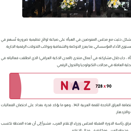
مل بشكل حثيث مع مجلس المفوضين في الهيأة على صياغة لوائح تنظيمية ضرورية تُسهم في
توى الأداء المؤسساتي، بما يعزز الحوكمة والشفافية ويواكب التحولات الرقمية الجارية.
 جاء خلال مشاركته في أعمال منتدى (المدن الذكية العراقي) الذي انطلقت فعالياته في
ة العاملة في مجالات التكنولوجيا والتحول الرقمي.
وأشار السيد رئيس الهيأة إلى أن المنتدى يُعقد بعد أيام قليلة من استضافة العراق الناجحة للقمة العربية الـ34 ، وهو ما يؤكد قدرة بغداد على احتضان الفعاليات
والازدهار.
راق رئاسة الدورة المقبلة لمجلس وزراء الإعلام العرب، مشيراً إلى أن هذه المحطة تكتسب
محيطه العربي ومكانته في مجال الإعلام.