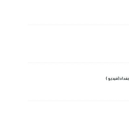
داد(فيديو )