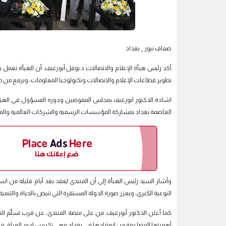
ضفاف نيوز _ بغداد
أكد رئيس هيأة الإعلام والاتصالات د.نوفل أبورغيف، أن الهيأة تع
تطوير قطاعات الإعلام والاتصالات وتكنولوجيا المعلومات، وترفع من مس
اشادة الدكتور ابورغيف بمجلس المفوضين ودوره المسؤول في الهيأة ،
العاصمة بغداد بمشاركة المؤسسات الرسمية والشركات العالمية والمحلي
النوعية الكبرى، ويعزز صورة الدولة المستقرة التي تنبض بالحياة والتنمية 
كما أعلن الدكتور أبورغيف، من على منصة المنتدى، عن قرب تسلّم الع
أهميتها المضاعفة من انعقادها في بغداد وهي تكريس لدور العراق في 