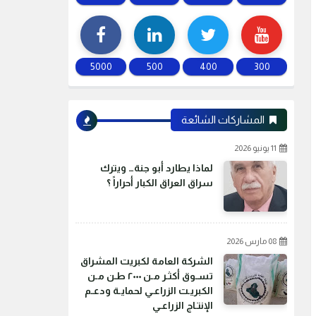
5000
500
400
300
المشاركات الشائعة
11 يونيو 2026
لماذا يطارد أبو جنة… ويترك
سراق العراق الكبار أحراراً ؟
08 مارس 2026
الشركة العامة لكبريت المشراق
تسـوق أكثـر مـن ٢٠٠٠ طـن مـن
الكبريـت الزراعـي لحمايـة ودعـم
الإنتـاج الزراعـي