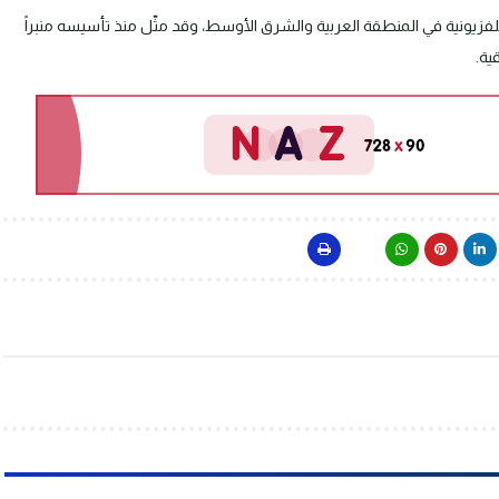
، الذي انطلق بثه عام 1956، أول محطة تلفزيونية في المنطقة العربية والشرق الأوسط، وقد مثّل منذ تأسيسه منبراً
ية.