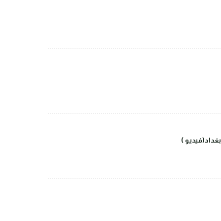
داد(فيديو )