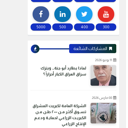
5000
500
400
300
المشاركات الشائعة
11 يونيو 2026
لماذا يطارد أبو جنة… ويترك
سراق العراق الكبار أحراراً ؟
08 مارس 2026
الشركة العامة لكبريت المشراق
تسـوق أكثـر مـن ٢٠٠٠ طـن مـن
الكبريـت الزراعـي لحمايـة ودعـم
الإنتـاج الزراعـي