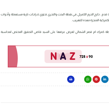
تمكنت مديرية منفذ ميناء ام قصر الشمالي، من ضبط حاويتين حجم (40) قدم ، خارج الحرم الكمركي في نقطة البحث والتحري تحتوي (دراجات نارية مستعملة وأدوات
لكمركية المنجزة معده للتهريب .
شرطة كمرك ام قصر الشمالي لغرض عرضها على السيد قاضي التحقيق المختص لمحاسبة