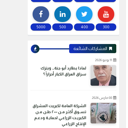
5000
500
400
300
المشاركات الشائعة
11 يونيو 2026
لماذا يطارد أبو جنة… ويترك
سراق العراق الكبار أحراراً ؟
08 مارس 2026
الشركة العامة لكبريت المشراق
تسـوق أكثـر مـن ٢٠٠٠ طـن مـن
الكبريـت الزراعـي لحمايـة ودعـم
الإنتـاج الزراعـي