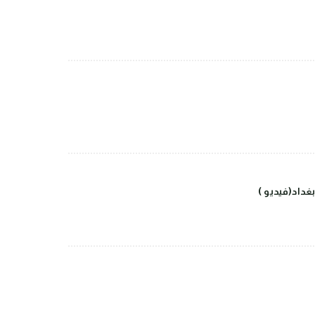
داد(فيديو )