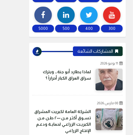
5000
500
400
300
المشاركات الشائعة
11 يونيو 2026
لماذا يطارد أبو جنة… ويترك
سراق العراق الكبار أحراراً ؟
08 مارس 2026
الشركة العامة لكبريت المشراق
تسـوق أكثـر مـن ٢٠٠٠ طـن مـن
الكبريـت الزراعـي لحمايـة ودعـم
الإنتـاج الزراعـي