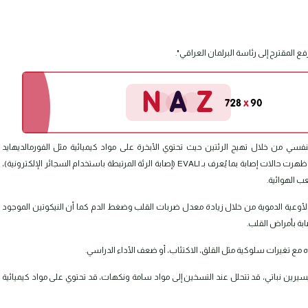
ع المقترح إلى رئاسة البرلمان العراقي".
تنفسي من خلال تهيج الرئتين حيث تحتوي الأبخرة على مواد كيميائية مثل الفورمالديهايد
والأكرولين التي تهيج الشعب الهوائية كما تؤدي إلى أمراض الرئة التي ظهرت حالات إصابة بما يُعرف بـ EVALI (إصابة الرئة المرتبطة باستخدام السجائر الإلكترونية)،
ب الهوائية.
الأوعية الدموية من خلال زيادة معدل ضربات القلب وضغط الدم كما أن النيكوتين الموجود
ابة بأمراض القلب.
تباه مع تغيرات سلوكية مثل القلق، الاكتئاب، أو ضعف الأداء الدراسي.
رين نباتي، قد تتحلل عند التسخين إلى مواد سامة ونكهات، قد تحتوي على مواد كيميائية