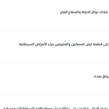
لاك دوائر الدولة والقطاع العام.
على قطعة ارض للمصابين والمتوفين جراء الأمراض السرطانية
اق بغداد
داد الدولي وغادرت على عجالة تحمل معها طاقم السفارة السعودية في بغ