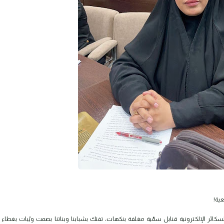
ية!
كائر الإلكترونية قنابل سمّية مغلفة بنكهات، تفتك بشبابنا وبناتنا بصمت ويُبات بغطاء