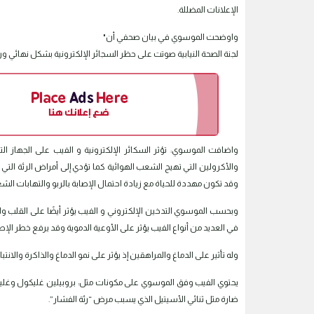
الإعلانات المضللة.
واوضحت الموسوي في بيان صحفي أن"
لجنة الصحة النيابية صوتت على حظر السجائر الإلكترونية بشكل نهائي ورف
واضافت الموسوي: تؤثر السكائر الإلكترونية و الفيب على الجهاز ال
وقد تكون مهددة للحياة مع زيادة احتمال الإصابة بالربو والتهابات الشع
وبحسب الموسوي التدخين الإلكتروني و الفيب يؤثر أيضًا على القلب و
في العديد من أنواع الفيب يؤثر على الأوعية الدموية وقد يرفع خطر الإص
وله تأثير على الدماغ والمراهقين إذ يؤثر على نمو الدماغ والذاكرة والان
يحتوي الفيب وفق الموسوي على مكونات مثل: بروبيلين غليكول وغليسي
ضارة مثل ثنائي الأسيتيل الذي يسبب مرض “رئة الفشار”.