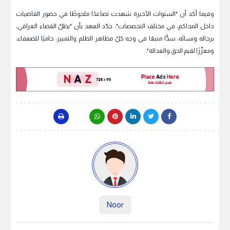
وفيما أكد أن "السنوات الأخيرة شهدت تصاعدًا ملحوظًا في حضور القاضيات
داخل المحاكم، في مختلف التخصصات"، جدّد العهد بأن "يظلّ القضاء العراقي،
برجاله ونسائه، سدًّا منيعًا في وجه كلّ مظاهر الظلم والتمييز، حاميًا للضعفاء،
ومعزّزًا لقيم الحق والعدالة".
Noor