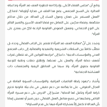
وتابع أن "مجلس القضاء الأعلى، وإدراكا منه لخطورة العنف ضد المرأة وتداعياته
المدمّرة على النسيج المجتمعي، يضع هذا الملف في صدارة أولوياته"، لافتا إلى
"العمل المستمر على ضمان وصول النساء إلى العدالة، من خلال محاكم
متخصّصة، وقضاة مدرّبين على التعامل مع قضايا العنف الأسري والتمييز القائم
على النوع الاجتماعي، وتفعيل النصوص القانونية الرادعة لكلّ من يعتدي على
المرأة".
وشدد على أنّ "معالجة العنف ضد المرأة لا تقتصر على الجانب القضائي وحده، بل
تتطلّب تكاملًا بين السلطات التشريعية والتنفيذية والقضائية، إلى جانب المجتمع
المدني والمؤسسات الدينية"، داعيا إلى "مراجعة القوانين التي قد تتضمّن ثغرات
تُضعف حماية المرأة، والعمل على تعديلها، وإطلاق حملات وطنية للتوعية
القانونية بحقوق المرأة، ولا سيما في المناطق الريفية والمجتمعات ذات
الهشاشة الاجتماعية".
وأُشاد بـ"جهود رابطة القاضيات العراقية، والمؤسسات النسوية العاملة في
المجال الحقوقي، على ما يقدّمنه من دعم حقيقي في بناء بيئة قانونية تحترم
كرامة المرأة وتكفل لها الحماية"، مشيرا إلى "الحرص على دعم مسيرة المرأة
القاضي وتمكينها في جميع مفاصل العمل القضائي، دون تمييز أو تهميش، إيمانا
بأن العدالة لا تكتمل إلّا بمشاركة المرأة فيها على قدم المساواة".