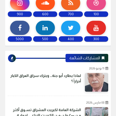
900
600
700
100
5000
500
400
300
المشاركات الشائعة
11 يونيو 2026
لماذا يطارد أبو جنة… ويترك سراق العراق الكبار
أحراراً ؟
08 مارس 2026
الشركة العامة لكبريت المشراق تسـوق أكثـر
مـن ٢٠٠٠ طـن مـن الكبريـت الزراعـي لحمايـة