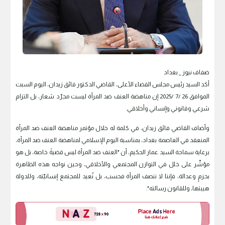
ضفاف نيوز _ بغداد
أكد السيد رئيس مجلس القضاء الأعلى، القاضي الدكتور فائق زيدان، اليوم السبت
الموافق 26 /7 /2025 إن مناهضة العنف ضد المرأة ليست مجرّد شعار، بل التزام
شرعي وقانوني وإنساني وأخلاقي.
وأضاف القاضي فائق زيدان، في كلمة له خلال مؤتمر مناهضة العنف ضد المرأة
المنعقد في العاصمة بغداد، بمناسبة اليوم الإسلامي لمناهضة العنف ضد المرأة،
برعاية سماحة السيد عمار الحكيم، أن "العنف ضد المرأة ليس قضيةً خاصة، بل هو
مؤشّر على خلل في التوازن المجتمعي والأخلاقي، وحين نواجه هذه الظاهرة
بحزمٍ وعدالة، فإننا لا ننصف المرأة فحسب، بل نُعيد للمجتمع إنسانيّته، وللدولة
هيبتها، وللقانون رسالته".