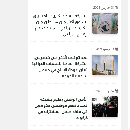
08 مارس 2026
الشركة العامة لكبريت المشراق
تسـوق أكثـر مـن ٢٠٠٠ طـن مـن
الكبريـت الزراعـي لحمايـة ودعـم
الإنتـاج الزراعـي
03 يونيو 2026
بعـد توقـف لأكثـر مـن شهريـن..
الشركة العامة للسمنت العراقية
تعلن عودة الإنتاج في معمل
سمنت الكوفة
24 يونيو 2026
الأمن الوطني يطيح بشبكة
فساد تضم موظفين حكوميين
في منفذ جيمن المشترك في
كركوك