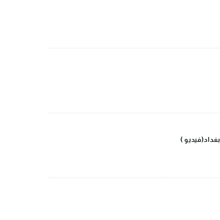
داد(فيديو )