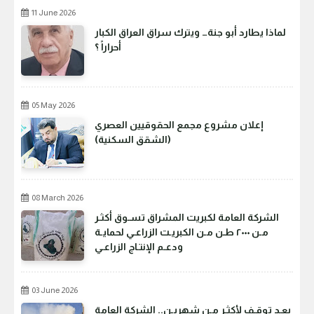
11 June 2026
لماذا يطارد أبو جنة… ويترك سراق العراق الكبار
أحراراً ؟
05 May 2026
إعلان مشروع مجمع الحقوقيين العصري
(الشقق السكنية)
08 March 2026
الشركة العامة لكبريت المشراق تسـوق أكثـر
مـن ٢٠٠٠ طـن مـن الكبريـت الزراعـي لحمايـة
ودعـم الإنتـاج الزراعـي
03 June 2026
بعـد توقـف لأكثـر مـن شهريـن.. الشركة العامة