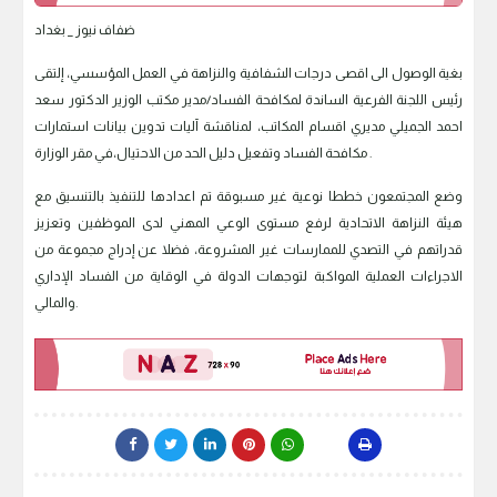
ضفاف نيوز _ بغداد
بغية الوصول الى اقصى درجات الشفافية والنزاهة في العمل المؤسسي، إلتقى
رئيس اللجنة الفرعية الساندة لمكافحة الفساد/مدير مكتب الوزير الدكتور سعد
احمد الجميلي مديري اقسام المكاتب، لمناقشة آليات تدوين بيانات استمارات
مكافحة الفساد وتفعيل دليل الحد من الاحتيال،في مقر الوزارة .
وضع المجتمعون خططا نوعية غير مسبوقة تم اعدادها للتنفيذ بالتنسيق مع
هيئة النزاهة الاتحادية لرفع مستوى الوعي المهني لدى الموظفين وتعزيز
قدراتهم في التصدي للممارسات غير المشروعة، فضلا عن إدراج مجموعة من
الاجراءات العملية المواكبة لتوجهات الدولة في الوقاية من الفساد الإداري
والمالي.