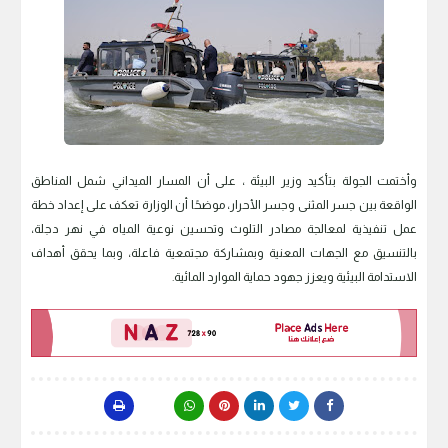
وأختمت الجولة بتأكيد وزير البيئة ، على أن المسار الميداني شمل المناطق
الواقعة بين جسر المثنى وجسر الأحرار، موضحًا أن الوزارة تعكف على إعداد خطة
عمل تنفيذية لمعالجة مصادر التلوث وتحسين نوعية المياه في نهر دجلة،
بالتنسيق مع الجهات المعنية وبمشاركة مجتمعية فاعلة، وبما يحقق أهداف
الاستدامة البيئية ويعزز جهود حماية الموارد المائية.