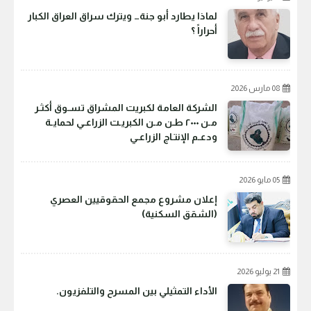
لماذا يطارد أبو جنة… ويترك سراق العراق الكبار
أحراراً ؟
08 مارس 2026
الشركة العامة لكبريت المشراق تسـوق أكثـر
مـن ٢٠٠٠ طـن مـن الكبريـت الزراعـي لحمايـة
ودعـم الإنتـاج الزراعـي
05 مايو 2026
إعلان مشروع مجمع الحقوقيين العصري
(الشقق السكنية)
21 يوليو 2026
الأداء التمثيلي بين المسرح والتلفزيون.