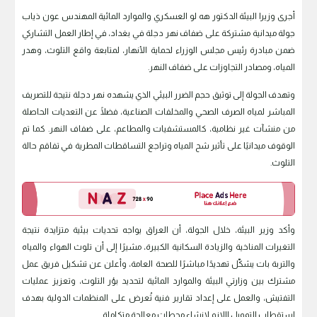
أجرى وزيرا البيئة الدكتور هه لو العسكري والموارد المائية المهندس عون ذياب
جولة ميدانية مشتركة على ضفاف نهر دجلة في بغداد، في إطار العمل التشاركي
ضمن مبادرة رئيس مجلس الوزراء لحماية الأنهار، لمتابعة واقع التلوث، وهدر
المياه، ومصادر التجاوزات على ضفاف النهر.
وتهدف الجولة إلى توثيق حجم الضرر البيئي الذي يشهده نهر دجلة نتيجة للتصريف
المباشر لمياه الصرف الصحي والمخلفات الصناعية، فضلًا عن التعديات الحاصلة
من منشآت غير نظامية، كالمستشفيات والمطاعم، على ضفاف النهر. كما تم
الوقوف ميدانيًا على تأثير شح المياه وتراجع التساقطات المطرية في تفاقم حالة
التلوث.
وأكد وزير البيئة، خلال الجولة، أن العراق يواجه تحديات بيئية متزايدة نتيجة
التغيرات المناخية والزيادة السكانية الكبيرة، مشيرًا إلى أن تلوث الهواء والمياه
والتربة بات يشكّل تهديدًا مباشرًا للصحة العامة، وأعلن عن تشكيل فريق عمل
مشترك بين وزارتي البيئة والموارد المائية لتحديد بؤر التلوث، وتعزيز عمليات
التفتيش، والعمل على إعداد تقارير فنية تُعرض على المنظمات الدولية بهدف
استقطاب التمويل اللازم لإنشاء محطات معالجة متكاملة.