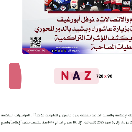
 الإعلامية والتقنية الخاصة بتغطية زيارة عاشوراء المليونية، مؤكداً أن المؤشرات التراكمية
المسجلة من قبل فرق الرصد الإعلامي التابعة للهيأة، خلال المدة من 26 حزيران إلى 6 تموز 2025 (الموافق 1 إلى 10 محرم الحرام 1447هـ)، عكست حضوراً إعلامياً واسع