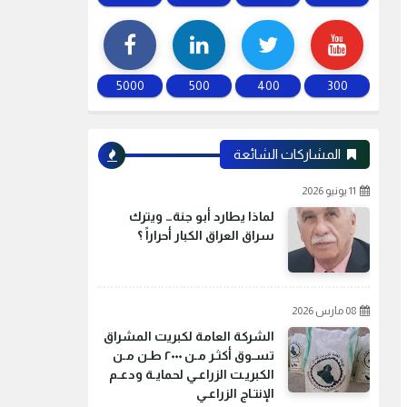
5000
500
400
300
المشاركات الشائعة
11 يونيو 2026
لماذا يطارد أبو جنة… ويترك
سراق العراق الكبار أحراراً ؟
08 مارس 2026
الشركة العامة لكبريت المشراق
تسـوق أكثـر مـن ٢٠٠٠ طـن مـن
الكبريـت الزراعـي لحمايـة ودعـم
الإنتـاج الزراعـي