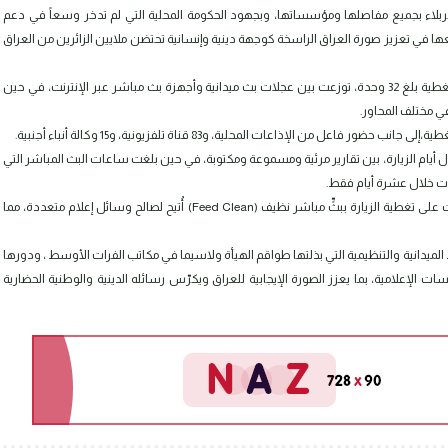
ربلاء بجميع مفاصلها ومؤسساتها، وبجهود الحكومة المحلية التي لم تدخر وسعاً في دعم
 تعزيز صورة العراق الراسخة كوجهة دينية وإنسانية تحتضن ملايين الزائرين من العراق
وأظهرت بيانات الرصد أن عدد وحدات البث المباشر المشاركة في التغطية بلغ 32 وحدة، توزعت بين عجلات بث ميدانية وأجهزة بث مباشر عبر الإنترنت، في حين
ل أيام الزيارة، بين تقارير مرئية ومسموعة ومكتوبة، في حين بلغت ساعات البث المباشر التي
وسُجّلت مشاركة فاعلة من قبل عشرات القنوات الفضائية التي عملت على تغطية الزيارة ببثٍّ مباشر نظيف (Feed Clean) أُتيح لصالح وسائل إعلام متعددة، مما
الميدانية والتنظيمية التي بذلتها طواقم الهيأة ولاسيما في مكاتب الفرات الأوسط ، ودورها
الإعلامية، بما يعزز الصورة الإيجابية للعراق ويكرّس رسائله الدينية والوطنية الحضارية