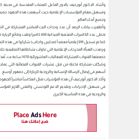
وأشاد الدكتور أبورغيف بالدور الفاعل للعتبات المقدسة في مدينة ك
وتسهيل مهام المؤسسات الإعلامية،حيث أسهمت هذه الجهود جميعها في
وجميع أنحاء العالم .
تخطى عدد الكاميرات الصحفية الميدانية 600 كاميرا وثقت وقائع الزيارة في مختلف المحاور.
كما تم تسجيل 891 إعلامياً معتمداً (محليين واجانب) شاركوا في هذه التغطية،إلى جانب حضور فاعل من الإذاعات المحلية، و83 قناة تلفزيونية، و15 وكالة أنباء أجنبية.
ورصدت الهيأة المخرجات الإعلامية التي تناولت نشاطاتها التنظيمية خلا
خصصتها القنوات المشاركة للفعاليات العاشورائية 1078 ساعة بث، نُفذت خلال عشرة أيام فقط.
أسهم في إيصال الرسالة الإنسانية والروحية للزيارة إلى جمهور أوسع.
وأكد الدكتور أبورغيف أن هذه المؤشرات تمثل انعكاساً مباشراً للجهود 
في تسهيل الإجراءات وتقديم الدعم اللوجستي والتقني اللازم للمؤسسات 
والروحية في هذه المناسبة الكبرى.