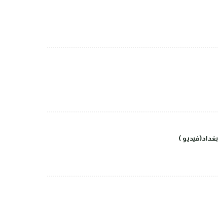
داد(فيديو )