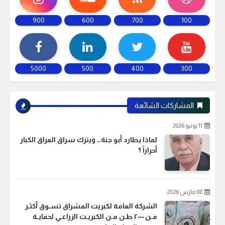
900
600
700
100
5000
500
400
300
المشاركات الشائعة
11 يونيو 2026
لماذا يطارد أبو جنة… ويترك سراق العراق الكبار
أحراراً ؟
08 مارس 2026
الشركة العامة لكبريت المشراق تسـوق أكثـر
مـن ٢٠٠٠ طـن مـن الكبريـت الزراعـي لحمايـة