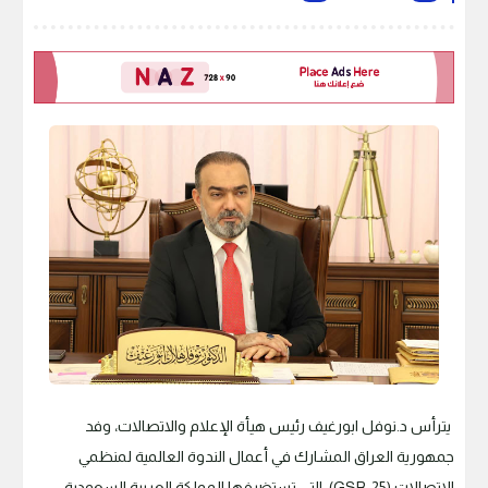
يترأس د.نوفل ابورغيف رئيس هيأة الإعلام والاتصالات، وفد
جمهورية العراق المشارك في أعمال الندوة العالمية لمنظمي
الاتصالات (GSR-25)، التي تستضيفها المملكة العربية السعودية