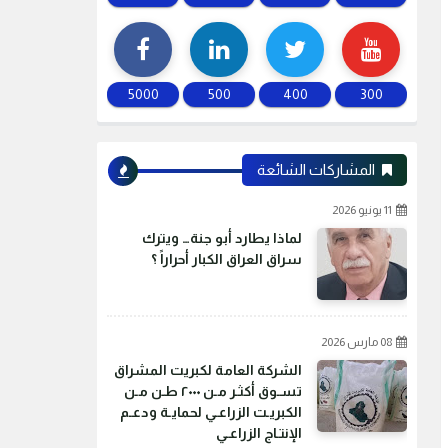
5000
500
400
300
المشاركات الشائعة
11 يونيو 2026
لماذا يطارد أبو جنة… ويترك
سراق العراق الكبار أحراراً ؟
08 مارس 2026
الشركة العامة لكبريت المشراق
تسـوق أكثـر مـن ٢٠٠٠ طـن مـن
الكبريـت الزراعـي لحمايـة ودعـم
الإنتـاج الزراعـي