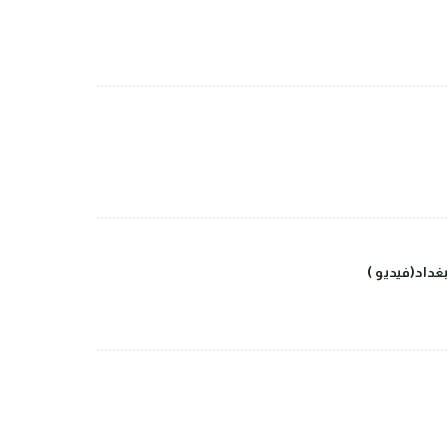
داد(فيديو )