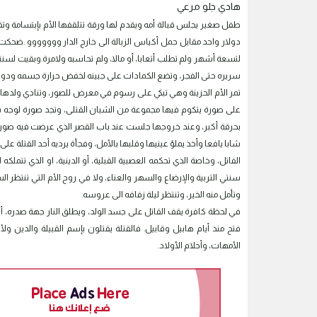
هادي جلو مرعي
دولار واحد مقابل حمل أكياس الزبالة الى خارج الدار ووووووو .ضحكت
لتسعة أشهر ولم تطلب أتعابا، أو مالا، ولم تحاسبه ولامرة.وبقيت لس
سريره حتى الفجر، وتضع الكمادات على جبينه لخفض حرارة جسمه ودون مقا
تمر الأم الحزينة وهي تبكي على رسوم في معرض للصور، وتنادي ولدها ا
على صورة يتكوم فيها مجموعة من الشبان القتلى، وتجد صورة لوجه 
بحرقة أكبر، وعند خروجها جلست عند باب القصر الذي عرضت فيه صور ال
شابا يافعا وأخذ يملؤ عينيها وقلبها بالأمل، وفجأة يرديه أحد القتلة على
الفاتل، وخاصة الذي تحكمه العصبية القبلية، أو الدينية، او الذي تتم
سنتي التربية والإرضاع والسهر والعناء، ولا في روح الأم التي تنتظر ا
وتأمل منه الخير، وتنتظر ليلة زفافه الى عروسه.
في لحظة كافرة يقف القاتل على جسد الولد، ويطلق النار جهة صدره،
فتح منذ أيام هابيل وقابيل. فالقتلة يقتلون بإسم القبيلة والدين 
الأمهات، وأحلام الأولاد.