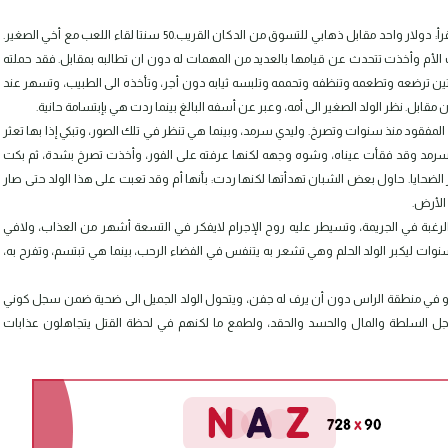
طفل صغير يجلس قبالة أمه ويقدم لها ورقة تتلقفها الأم بإبتسامة وتقرأ: دولار واحد مقابل ذهابي للتسوق من الدكان القريب.50 سنتا لقاء اللعب مع أخي الصغير.
 الأم وأخذت تتحدث عن قيامها بالعديد من المهمات له دون ان تطالبه بمقابل. فقد حملته
نتين ترضعه وتطعمه وتنظفه وتحممه وتلبسه ثيابه دون أجر، وتأخذه الى الطبيب، وتسهر عند
بل. نظر الولد الصغير الى أمه، وعبر عن أسفه البالغ بينما ردت هي بإبتسامة حانية.
لمفقود منذ سنوات وتصرخ. وليدي سرمد، وبينما هي تنظر في تلك الصور، وتبكي إذا بها تعثر
سرمد وقد فقأت عيناه، وشوه وجهه لكنها عرفته على الفور، وأخذت تصرخ بشدة، ثم بكت
ضحايا. حاول بعض الشبان تهدأتها لكنها ردت: بأنها أم وقد تعبت على هذا الولد حتى صار
 الأرض.
لكه الرغبة في الجريمة، وتسيطر عليه روح الإجرام لايفكر في التسعة أشهر من العذاب، ولافي
لسنوات ليكبر الولد الحلم وهي تشعر به يتنفس في الفضاء الرحب، بينما هي تبتسم، وتفرح به،
 أو في منطقة الراس دون أن يرف له جفن، ويتحول الولد الجميل الى ضحية ضمن سجل كوني
ولأجل السلطة والمال والحسد والحقد، ولطمع ما لكنهم في لحظة القتل يتجاهلون عذابات