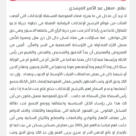
بقلم : منهل عبد الأمير المرشدي ..
لا نريد أن نتدخل في ما يفرزه قضاء المفوضية المستقلة للإنتخابات التي أقصت
المئات من قوائم الترشيح للإنتخابات البرلمانية المقبلة في خطوة جريئة تدعو
للتفاؤل لكننا نبدي رأينا لا أكثر تحت مبرر حرية الرأي التي يكفلها الدستور وهي حق
لكل مواطن .. ثمة تساؤلات هي مفاد لسان حال كل ذي عقل وبصيرة تلخّص
مجمل الآراء المتداولة في الأوساط المجتمعية في السر والعلّن . أليس من
المفروض والمفترض أن يبدأ التدقيق والتشخيص والفحص والتقييم من رأس
الكتلة ورئيسها فيما إذا كان بعثيا صداميا في الأصل أم في الطبع ام في الوراثة
سنيّا كان وما أكثرهم وما أوضحهم صوتا وحضورا في الأنبار ونينوى وصلاح الدين
أو شيعيا كان في بعض محافظات الفرات الأوسط او الجنوب وبغداد . وإن جد
الجّد وحق الحق وثبت المحظور باليقين فعلى المفوضية إقصاء كامل الكتلة بجميع
أعضاءها وعدم السماح لهم بالترشيح للإنتخابات شلع قلع تحت قاعدة إذا جاف
رأس السمكة فكل السمكة قد جافت .... ألا يحق للمفوضية تفعيل قانون من أين
لك هذا على رؤساء الكتل السياسية واعضائها ووضع الجميع تحت طائلة
التساءل القانوني عن القصور الخيالية التي يمتلكونها والأملاك والاف الدوانم
على ضفاف الأنهار والنوادي والجامعات والمصانع والأبراج السكنية ومن أين
جاءت لهم قياسا بحالهم قبل 2003 بين معارض مسكين يسكن في بيت ابيه او
بالإيجار او بائع للدهن الحر او غجري يرعى الغنم وإن جد الجّد وحق الحق وثبت