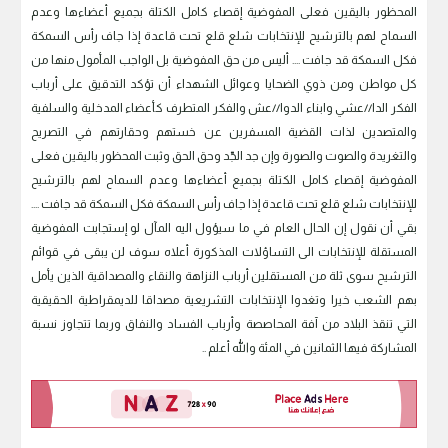
المحظور باليقين فعلى المفوضية إقصاء كامل الكتلة بجميع أعضاءها وعدم
السماح لهم بالترشيح للإنتخابات شلع قلع تحت قاعدة إذا جاف رأس السمكة
فكل السمكة قد جافت .... أليس من حق المفوضية بل الواجب المأمول منها من
كل مواطن ومن ذوي الضحايا وعوائل الشهداء أن تؤكد التدقيق على أرباب
الفكر الدا//عشي وابناء الدوا//عش والفكر المتطرف كأعضاء المدخلية والسلفية
والمتصدين لذات القضية المسفرين عن خستهم وحقارتهم في التصريح
والتغريدة والصوت والصورة وإن جد الجّد وحق الحق وثبت المحظور باليقين فعلى
المفوضية إقصاء كامل الكتلة بجميع أعضاءها وعدم السماح لهم بالترشيح
للإنتخابات شلع قلع تحت قاعدة إذا جاف رأس السمكة فكل السمكة قد جافت ....
بقي أن نقول إن الحال العام في ما سيؤول اليه المآل لو إستجابت المفوضية
المستقلة للإنتخابات الى التساؤلات المذكورة أعلاه سوف لن يبقى في قوائم
الترشيح سوى ثلة من المستقلين أرباب النزاهة والنقاء والمصداقية الذين يأمل
بهم الشعب خيرا وتغدوا الإنتخابات التشريعية مصداقا للديمقراطية الحقيقية
التي تنقذ البلاد من آفة المحاصصة وأرباب الفساد والنفاق وربما تتجاوز نسبة
المشاركة فيها الثمانين في المئة والله أعلم ..