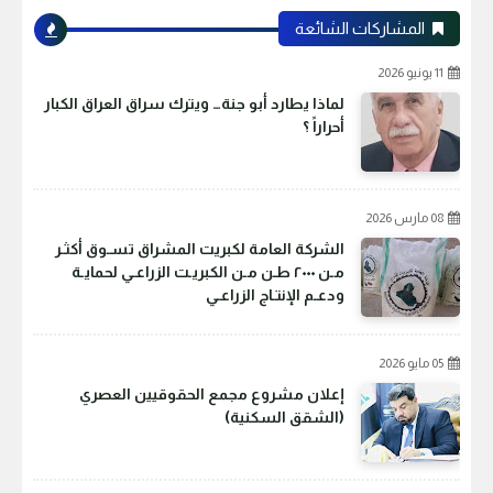
المشاركات الشائعة
11 يونيو 2026
لماذا يطارد أبو جنة… ويترك سراق العراق الكبار
أحراراً ؟
08 مارس 2026
الشركة العامة لكبريت المشراق تسـوق أكثـر
مـن ٢٠٠٠ طـن مـن الكبريـت الزراعـي لحمايـة
ودعـم الإنتـاج الزراعـي
05 مايو 2026
إعلان مشروع مجمع الحقوقيين العصري
(الشقق السكنية)