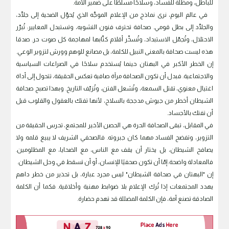
للباطل، ومظلّة للفساد، وسلاحًا مسلّطًا على ضمير الأمة.
في عالم اليوم، نرى نماذج من الإعلام الموجَّه الذي يُحوّل الضحية إلى جلّاد،
والجلّاد إلى بطل قومي. صحافة تحترف فنون التشويه، وتستبدل المعايير: تُبرّر
الاحتلال، وتُجمّل الاستبداد، وتُسخّر أقلام كتّابها لمهاجمة كل صوت حر. صدقا
هذه ليست صحافة بالمعنى النبيل للكلمة، بل مصانع للوهم وورش لتزوير الوعي.
إن الخطر الأكبر في البهتان حينما يُستخدم سلاحًا في الصراعات السياسية
والاجتماعية. فبدل أن تكون الصحافة مرآة صافية تعكس الحقيقة، تتحول إلى أداة
اغتيال معنوي، تقتل السمعة، وتُشعل الفتن، وتُزيّف التاريخ. وبهذا تصبح صحافة
الشيطان أخطر من جيوش مدججة بالسلاح، لأنها تفتك بالعقول والقلوب قبل
أن تفتك بالأجساد.
في المقابل، تبقى الصحافة الحرة هي الحصن الأخير للمجتمع، تحرس الحقيقة من
التزوير، وتفضح الفساد مهما كان جبروته. فالصحفي الشريف لا يبيع قلمه ولا
يصافح الشيطان، بل يختار أن يقف مع الناس، مع الضحايا، مع المظلومين.
فالمعادلة واضحة: إمّا أن تكون صحفيًا للإنسان، أو أن تسقط في وحل الشيطان.
إن "البهتان في صحافة الشيطان" ليس مجرد عبارة، بل تحذير من خطر داهم
يهدد المجتمعات إذا تُرك الإعلام بلا ضوابط مهنية وأخلاقية. فكما أن الكلمة
الصادقة تصنع أمة، فإن الكلمة المضللة قد تهدم حضارة.