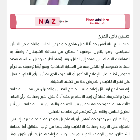
حسين باجي الغزي
كنت أتابع ليلة أمس حديثًا للزميل هادي جلو مرعي الكاتب والباحث في الشأن
السياسي، وهو يتناول موضوع "البهتان في صحافة الشيطان"، واصفًا به
الاتهامات الباطلة التي تفتقد إلى الدليل، وتسوِّقها أطراف وكتل سياسية بقصد
إسقاط خصومها أو التنكيل بهم في العملية الانتخابية. وهو أيضًا توصيف ساخر أو
هجومي يُطلق على الإعلام المأجور أو المنحرف الذي يضلّل الرأي العام، ويعمل
على نشر الأكاذيب والتحريض بدلًا من كشف الحقيقة.
إنه نقد لاذع لوسائل إعلامية تتبنى منهج التضليل والافتراء، في مقابل الصحافة
الحرة والشريفة. فمنذ أن وُجد الإعلام بوصفه أداةً لنقل الخبر وصناعة الرأي العام،
ظلّت هناك حدود دقيقة تفصل بين الحقيقة والبهتان، بين الصحافة التي تُنير
الطريق للناس، وتلك التي تُغرقهم في ظلمات التضليل.
إن البهتان ليس مجرد خطأ مهني أو زلة قلم، بل هو جريمة أخلاقية كبرى، إذ يعني
الافتراء على الأبرياء وصناعة الأكاذيب وتقديمها في ثوب الحقائق. أما صحافة
الشيطان، فهي الوصف الذي يليق بكل وسيلة إعلامية قرّرت أن تكون بوقًا