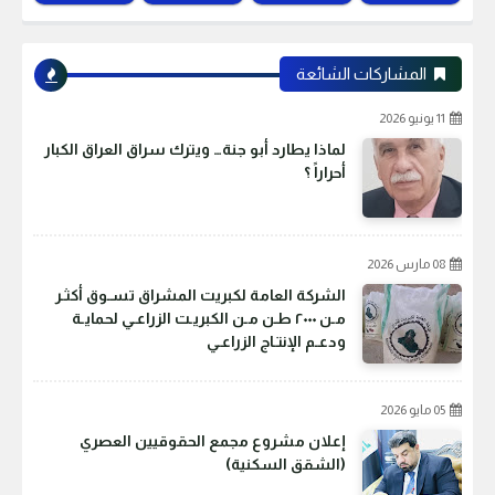
المشاركات الشائعة
11 يونيو 2026
لماذا يطارد أبو جنة… ويترك سراق العراق الكبار
أحراراً ؟
08 مارس 2026
الشركة العامة لكبريت المشراق تسـوق أكثـر
مـن ٢٠٠٠ طـن مـن الكبريـت الزراعـي لحمايـة
ودعـم الإنتـاج الزراعـي
05 مايو 2026
إعلان مشروع مجمع الحقوقيين العصري
(الشقق السكنية)