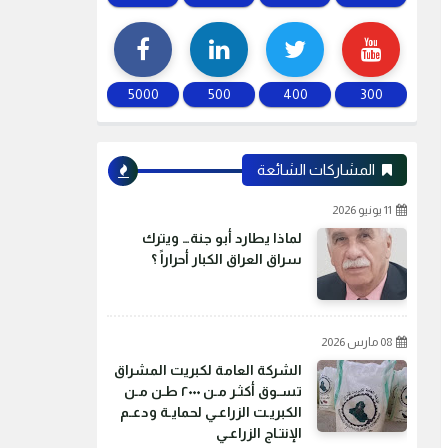
5000
500
400
300
المشاركات الشائعة
11 يونيو 2026
لماذا يطارد أبو جنة… ويترك
سراق العراق الكبار أحراراً ؟
08 مارس 2026
الشركة العامة لكبريت المشراق
تسـوق أكثـر مـن ٢٠٠٠ طـن مـن
الكبريـت الزراعـي لحمايـة ودعـم
الإنتـاج الزراعـي