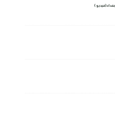
داد(فيديو )