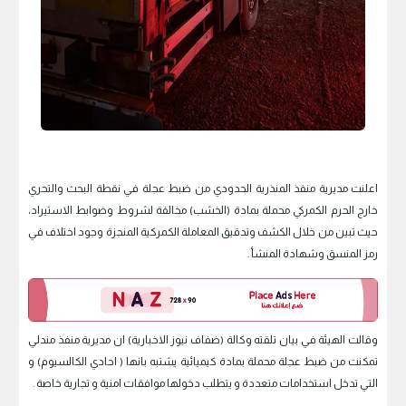
اعلنت مديرية منفذ المنذرية الحدودي من ضبط عجلة في نقطة البحث والتحري
خارج الحرم الكمركي محملة بمادة (الخشب) مخالفة لشروط وضوابط الاستيراد،
حيث تبين من خلال الكشف وتدقيق المعاملة الكمركية المنجزة وجود اختلاف في
رمز المنسق وشهادة المنشأ .
وقالت الهيئة في بيان تلقته وكالة (ضفاف نيوز الاخبارية) ان مديرية منفذ مندلي
تمكنت من ضبط عجلة محملة بمادة كيميائية يشتبه بانها ( احادي الكالسيوم) و
التي تدخل استخدامات متعددة و يتطلب دخولها موافقات امنية و تجارية خاصة .