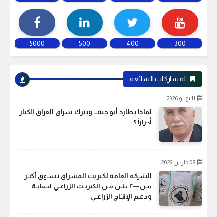
5000
500
400
300
المشاركات الشائعة
11 يونيو 2026
لماذا يطارد أبو جنة… ويترك سراق العراق الكبار
أحراراً ؟
08 مارس 2026
الشركة العامة لكبريت المشراق تسـوق أكثـر
مـن ٢٠٠٠ طـن مـن الكبريـت الزراعـي لحمايـة
ودعـم الإنتـاج الزراعـي